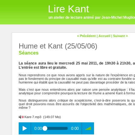
Lire Kant
un atelier de lecture animé par Jean-Michel Muglio
« Précédent
|
Accueil
|
Suivant »
Hume et Kant (25/05/06)
Séances
La séance aura lieu le mercredi 25 mai 2011, de 19h30 à 21h30, a
L'entrée est libre et gratuite.
Nous reprendrons ce que nous avons appris sur la nature de l’expérience en gé
pas le fondement du principe de causalité mais qu’elle est au contraire fondée s
humienne qui établit que la causalité ne peut pas davantage procéder de la rais
Mais c’est que nous entendrons alors par raison une pensée analytique : il faud
analytique pour comprendre pourquoi la lecture de Hume a amené Kant à formuler
Nous distinguerons alors
critique
de
scepticisme
, c’est-à-dire poserons la q
quel droit pouvons-nous être assurés de l’objectivité des mathématiques, de la
même ?
Kant-7.mp3
(149.07 Mo)
0:00
0:00