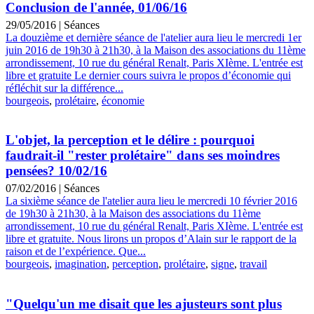
Conclusion de l'année, 01/06/16
29/05/2016
|
Séances
La douzième et dernière séance de l'atelier aura lieu le mercredi 1er
juin 2016 de 19h30 à 21h30, à la Maison des associations du 11ème
arrondissement, 10 rue du général Renalt, Paris XIème. L'entrée est
libre et gratuite Le dernier cours suivra le propos d’économie qui
réfléchit sur la différence...
bourgeois
,
prolétaire
,
économie
L'objet, la perception et le délire : pourquoi
faudrait-il "rester prolétaire" dans ses moindres
pensées? 10/02/16
07/02/2016
|
Séances
La sixième séance de l'atelier aura lieu le mercredi 10 février 2016
de 19h30 à 21h30, à la Maison des associations du 11ème
arrondissement, 10 rue du général Renalt, Paris XIème. L'entrée est
libre et gratuite. Nous lirons un propos d’Alain sur le rapport de la
raison et de l’expérience. Que...
bourgeois
,
imagination
,
perception
,
prolétaire
,
signe
,
travail
"Quelqu'un me disait que les ajusteurs sont plus