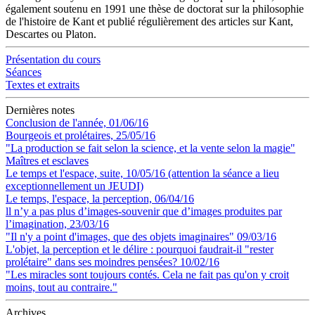
également soutenu en 1991 une thèse de doctorat sur la philosophie
de l'histoire de Kant et publié régulièrement des articles sur Kant,
Descartes ou Platon.
Présentation du cours
Séances
Textes et extraits
Dernières notes
Conclusion de l'année, 01/06/16
Bourgeois et prolétaires, 25/05/16
"La production se fait selon la science, et la vente selon la magie"
Maîtres et esclaves
Le temps et l'espace, suite, 10/05/16 (attention la séance a lieu
exceptionnellement un JEUDI)
Le temps, l'espace, la perception, 06/04/16
ll n’y a pas plus d’images-souvenir que d’images produites par
l’imagination, 23/03/16
"Il n'y a point d'images, que des objets imaginaires" 09/03/16
L'objet, la perception et le délire : pourquoi faudrait-il "rester
prolétaire" dans ses moindres pensées? 10/02/16
"Les miracles sont toujours contés. Cela ne fait pas qu'on y croit
moins, tout au contraire."
Archives