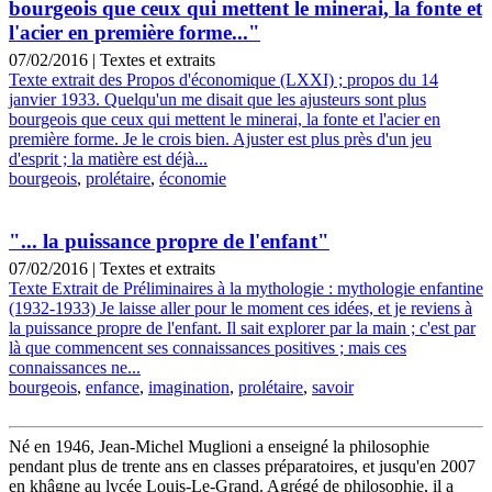
bourgeois que ceux qui mettent le minerai, la fonte et
l'acier en première forme..."
07/02/2016
|
Textes et extraits
Texte extrait des Propos d'économique (LXXI) ; propos du 14
janvier 1933. Quelqu'un me disait que les ajusteurs sont plus
bourgeois que ceux qui mettent le minerai, la fonte et l'acier en
première forme. Je le crois bien. Ajuster est plus près d'un jeu
d'esprit ; la matière est déjà...
bourgeois
,
prolétaire
,
économie
"... la puissance propre de l'enfant"
07/02/2016
|
Textes et extraits
Texte Extrait de Préliminaires à la mythologie : mythologie enfantine
(1932-1933) Je laisse aller pour le moment ces idées, et je reviens à
la puissance propre de l'enfant. Il sait explorer par la main ; c'est par
là que commencent ses connaissances positives ; mais ces
connaissances ne...
bourgeois
,
enfance
,
imagination
,
prolétaire
,
savoir
Né en 1946, Jean-Michel Muglioni a enseigné la philosophie
pendant plus de trente ans en classes préparatoires, et jusqu'en 2007
en khâgne au lycée Louis-Le-Grand. Agrégé de philosophie, il a