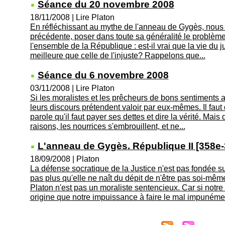
Séance du 20 novembre 2008
18/11/2008
|
Lire Platon
En réfléchissant au mythe de l'anneau de Gygès, nous
précédente, poser dans toute sa généralité le problèm
l'ensemble de la République : est-il vrai que la vie du j
meilleure que celle de l'injuste? Rappelons que...
Séance du 6 novembre 2008
03/11/2008
|
Lire Platon
Si les moralistes et les prêcheurs de bons sentiments 
leurs discours prétendent valoir par eux-mêmes. Il faut 
parole qu'il faut payer ses dettes et dire la vérité. Mais
raisons, les nourrices s'embrouillent, et ne...
L'anneau de Gygès. République II [358e
18/09/2008
|
Platon
La défense socratique de la Justice n'est pas fondée su
pas plus qu'elle ne naît du dépit de n'être pas soi-mêm
Platon n'est pas un moraliste sentencieux. Car si notre 
origine que notre impuissance à faire le mal impunémen