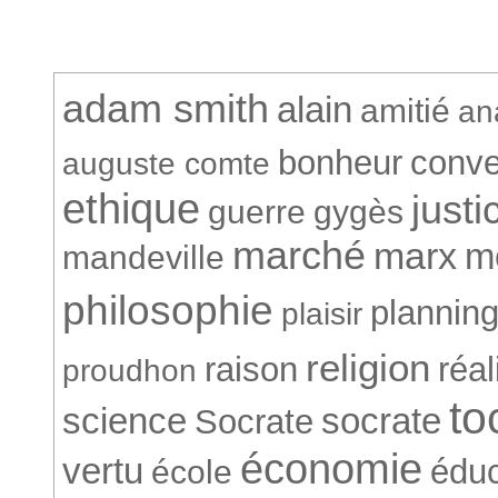
adam smith
alain
amitié
an
bonheur
conve
auguste comte
ethique
justi
guerre
gygès
marché
marx
m
mandeville
philosophie
plannin
plaisir
religion
raison
réa
proudhon
to
science
socrate
Socrate
économie
vertu
éduc
école