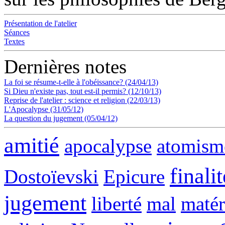
Présentation de l'atelier
Séances
Textes
Dernières notes
La foi se résume-t-elle à l'obéissance? (24/04/13)
Si Dieu n'existe pas, tout est-il permis? (12/10/13)
Reprise de l'atelier : science et religion (22/03/13)
L'Apocalypse (31/05/12)
La question du jugement (05/04/12)
amitié
apocalypse
atomism
finalit
Dostoïevski
Epicure
jugement
liberté
mal
matér