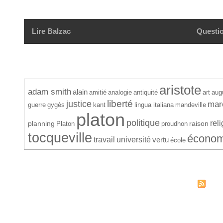
Lire Balzac
Questio
aristote
adam smith
alain
amitié
antiquité
analogie
art
aug
justice
liberté
mar
guerre
gygès
kant
lingua italiana
mandeville
platon
politique
reli
planning
raison
Platon
proudhon
tocqueville
économ
travail
université
vertu
école
© Société Conventionnelle. 26
Syndi