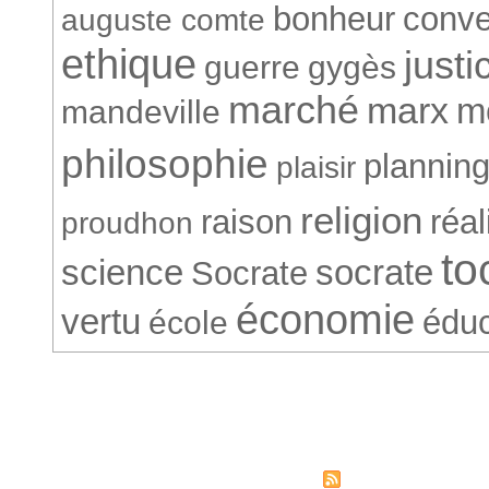
bonheur
conve
auguste comte
ethique
justi
guerre
gygès
marché
marx
m
mandeville
philosophie
plannin
plaisir
religion
raison
réa
proudhon
to
science
socrate
Socrate
économie
vertu
éduc
école
© Société Conventionnelle. 265
Syndicati