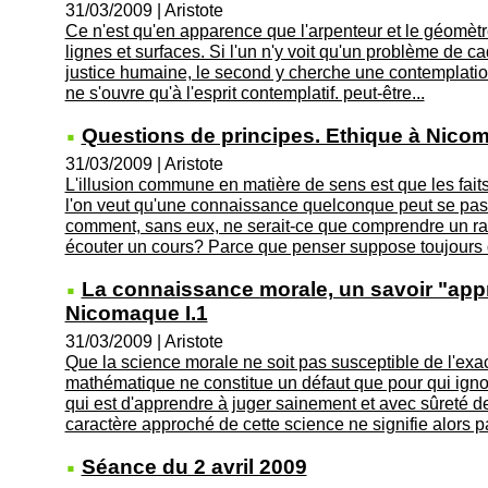
31/03/2009
|
Aristote
Ce n'est qu'en apparence que l'arpenteur et le géomèt
lignes et surfaces. Si l'un n'y voit qu'un problème de c
justice humaine, le second y cherche une contemplation 
ne s'ouvre qu'à l'esprit contemplatif. peut-être...
Questions de principes. Ethique à Nicom
31/03/2009
|
Aristote
L'illusion commune en matière de sens est que les fait
l'on veut qu'une connaissance quelconque peut se pass
comment, sans eux, ne serait-ce que comprendre un r
écouter un cours? Parce que penser suppose toujours d
La connaissance morale, un savoir "app
Nicomaque I.1
31/03/2009
|
Aristote
Que la science morale ne soit pas susceptible de l'exa
mathématique ne constitue un défaut que pour qui ignor
qui est d'apprendre à juger sainement et avec sûreté 
caractère approché de cette science ne signifie alors pa
Séance du 2 avril 2009