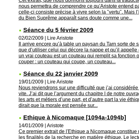
Cet extrait, que nous donnons toujours dans la traduc
nous permettra de comprendre ce qu'Aristote entend pa
celle-ci consiste précise à vivre selon la "vertu". Mais l
du Bien Suprême apparaît sans doute comme une...
Séance du 5 février 2009
02/02/2009
|
Lire Aristote
Il arrive encore qu’à table un paysan du Tarn sorte de 
que d’utiliser celui qui décore la nappe et qu’il appelle
un vrai couteau est un couteau qui remplit sa fonction 
couper : un couteau qui coupe, un couteau...
Séance du 22 janvier 2009
19/01/2009
|
Lire Aristote
Nous reviendrons sur une difficulté que j’ai considérée 
vite. J’ai dit que l’argument du chapitre I de notre ouvr
les arts et métiers d’une part, et d’autre part la vie ét
dirait que la morale est pensée sur...
Ethique à Nicomaque [1094a-1094b]
14/01/2009
|
Aristote
Ce premier extrait de l'Ethique a Nicomaque constitue u
les finalités de la recherche en matière éthique. Le lec