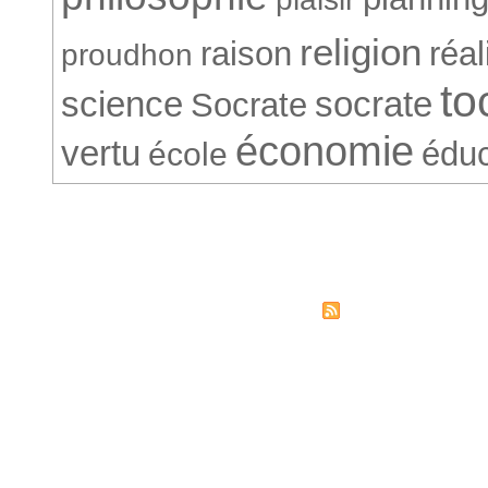
religion
raison
réa
proudhon
to
science
socrate
Socrate
économie
vertu
éduc
école
© Société Conventionnelle. 265
Syndicati