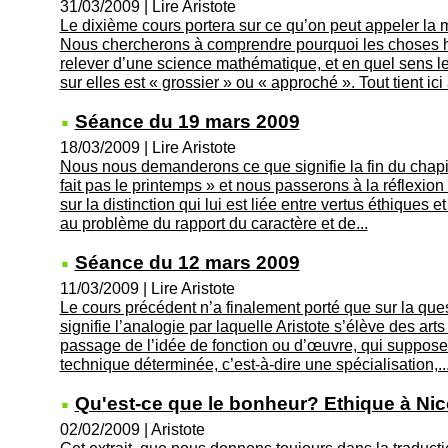
31/03/2009
|
Lire Aristote
Le dixième cours portera sur ce qu’on peut appeler la 
Nous chercherons à comprendre pourquoi les choses 
relever d’une science mathématique, et en quel sens l
sur elles est « grossier » ou « approché ». Tout tient ici à
Séance du 19 mars 2009
18/03/2009
|
Lire Aristote
Nous nous demanderons ce que signifie la fin du chapit
fait pas le printemps » et nous passerons à la réflexion 
sur la distinction qui lui est liée entre vertus éthiques e
au problème du rapport du caractère et de...
Séance du 12 mars 2009
11/03/2009
|
Lire Aristote
Le cours précédent n’a finalement porté que sur la que
signifie l’analogie par laquelle Aristote s’élève des arts 
passage de l’idée de fonction ou d’œuvre, qui suppos
technique déterminée, c’est-à-dire une spécialisation,..
Qu'est-ce que le bonheur? Ethique à Ni
02/02/2009
|
Aristote