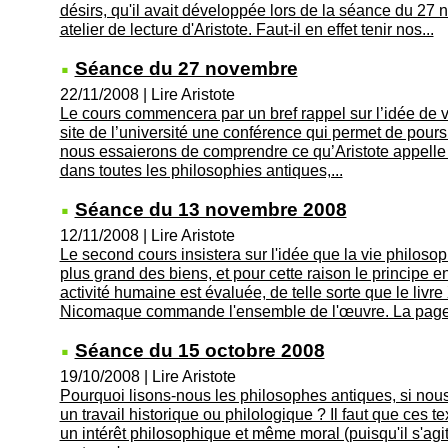
désirs, qu'il avait développée lors de la séance du 2
atelier de lecture d'Aristote. Faut-il en effet tenir nos...
Séance du 27 novembre
22/11/2008
|
Lire Aristote
Le cours commencera par un bref rappel sur l’idée de vi
site de l’université une conférence qui permet de poursu
nous essaierons de comprendre ce qu’Aristote appelle
dans toutes les philosophies antiques,...
Séance du 13 novembre 2008
12/11/2008
|
Lire Aristote
Le second cours insistera sur l'idée que la vie philoso
plus grand des biens, et pour cette raison le principe e
activité humaine est évaluée, de telle sorte que le livre 
Nicomaque commande l'ensemble de l'œuvre. La page.
Séance du 15 octobre 2008
19/10/2008
|
Lire Aristote
Pourquoi lisons-nous les philosophes antiques, si nou
un travail historique ou philologique ? Il faut que ces 
un intérêt philosophique et même moral (puisqu'il s'agit 