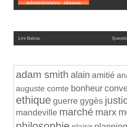
Lire Balzac
Questio
adam smith
alain
amitié
an
bonheur
conve
auguste comte
ethique
justi
guerre
gygès
marché
marx
m
mandeville
philosophie
plannin
plaisir