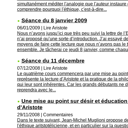
simultanément méditer l'analogie que l'auteur instaure en
comprendre pourquoi l'éthique, c'est-à-dire...
Séance du 8 janvier 2009
06/01/2009
|
Lire Aristote
Nous n’avons jusqu’ici que très peu suivi la lettre de 
n’ai proposé qu’une sorte d’introduction. J’ai essayé 
moyens de faire cette lecture que nous n’avons pas le
ensemble. Je tâcherai ce jeudi 8 janvier, comme chaque 
Séance du 11 décembre
07/12/2008
|
Lire Aristote
Le quatrième cours commencera par une mise au point s
représente la lecture d’Aristote et la pratique de la philo
qui leur sont inhérentes. Car les grands débutants ne do
reprendra avec le...
Une mise au point sur désir et éducation
d'Aristote
29/11/2008
|
Commentaires
Dans le texte suivant, Jean-Michel Muglioni propose de
l'éthique aritstotélicienne, et en particulier sur la quest