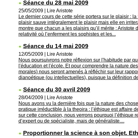
Séance du 28 mai 2009
25/05/2009
|
Lire Aristote
Le dernier cours de cette série portera sur le plaisir : la
plaisir sauve intégralement le plaisir mais elle en irrite
montre que chacun a les plaisirs qu’il mérite : Aristote dé
relativité où l’enferment les sophistes et les...
Séance du 14 mai 2009
12/05/2009
|
Lire Aristote
Nous poursuivrons notre réflexion sur l'habitude par 
l'éducation et l'école. Et pour comprendre la nature des
morales) nous seront amenés à réfléchir sur leur rappor
dianoétique (ou intellectuelles), puisque la définition de
Séance du 30 avril 2009
28/04/2009
|
Lire Aristote
Nous avons vu la dernière fois que la nature des chos
pratique irréductible à la theoira : l’éthique est affaire
sur cette conclusion, nous verrons pourquoi l’éthique r
d’expert ou de spécialiste, mais de généraliste....
Proportionner la science à son objet. Et