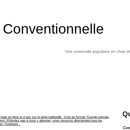
é Conventionnelle
Une université populaire en chair e
Q
is en ligne et à jour sur la page habituelle : Il est au format "Google agenda,
ment. N'hésitez pas à vous y abonner, vous recevrez directement tous les
r. Quelques...
Com