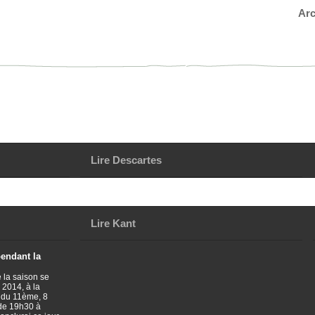
Arc
Lire Descartes
Lire Kant
pendant la
 la saison se
 2014, à la
 du 11ème, 8
 de 19h30 à