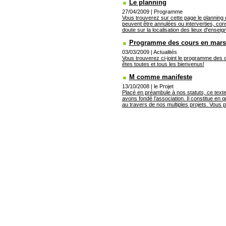
Le planning
27/04/2009
|
Programme
Vous trouverez sur cette page le planning
peuvent être annulées ou interverties, con
doute sur la localisation des lieux d'enseig
Programme des cours en mars e
03/03/2009
|
Actualités
Vous trouverez ci-joint le programme des
êtes toutes et tous les bienvenus!
M comme manifeste
13/10/2008
|
le Projet
Placé en préambule à nos statuts, ce texte r
avons fondé l’association. Il constitue en
au travers de nos multiples projets. Vous p