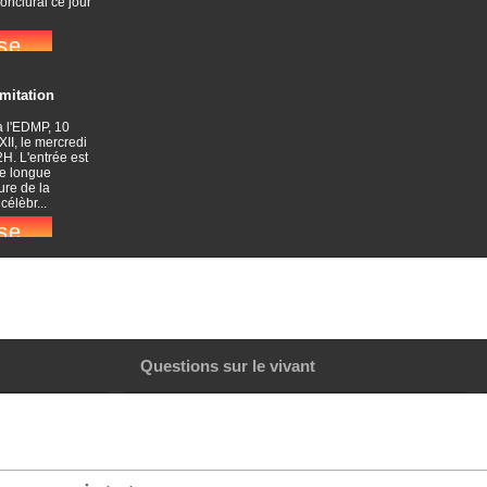
conclurai ce jour
imitation
à l'EDMP, 10
XII, le mercredi
H. L'entrée est
ne longue
ure de la
élèbr...
Questions sur le vivant