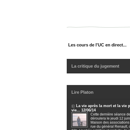
Les cours de l'UC en direct...
La critique du jugement
Lire Platon
La vie après la mort et la vie 
vie... 12/06/14
Cette dernière séance de
déroulera le jeudi 12 juin
Maison des associations
rue du général Renault,