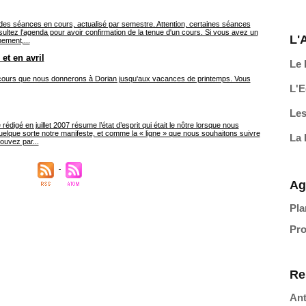
 des séances en cours, actualisé par semestre. Attention, certaines séances
sultez l'agenda pour avoir confirmation de la tenue d'un cours. Si vous avez un
L'
nement,...
t en avril
Le 
 cours que nous donnerons à Dorian jusqu'aux vacances de printemps. Vous
L'E
Les
édigé en juillet 2007 résume l’état d’esprit qui était le nôtre lorsque nous
 quelque sorte notre manifeste, et comme la « ligne » que nous souhaitons suivre
La 
ouvez par...
Ag
Pla
Pro
Re
Ant