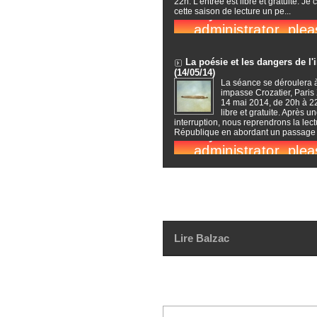
22h. L'entrée est libre et gratuite. Je 
cette saison de lecture un pe...
La poésie et les dangers de l'
(14/05/14)
La séance se déroulera 
impasse Crozatier, Paris 
14 mai 2014, de 20h à 22
libre et gratuite. Après u
interruption, nous reprendrons la lect
République en abordant un passage c
Lire Balzac