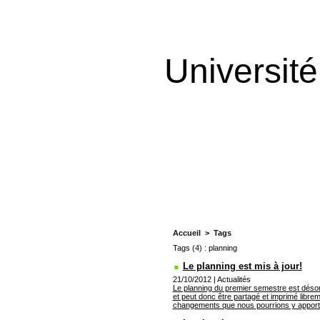
Universit
Accueil
>
Tags
Tags (4) : planning
Le planning est mis à jour!
21/10/2012
|
Actualités
Le planning du premier semestre est désorma
et peut donc être partagé et imprimé libre
changements que nous pourrions y apporte