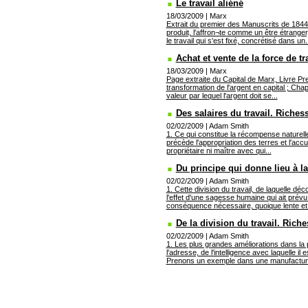
Le travail aliéné
18/03/2009
|
Marx
Extrait du premier des Manuscrits de 1844. 1
produit, l'affron¬te comme un être étrange
le travail qui s'est fixé, concrétisé dans un.
Achat et vente de la force de tra
18/03/2009
|
Marx
Page extraite du Capital de Marx, Livre Pre
transformation de l'argent en capital ; Chap
valeur par lequel l'argent doit se...
Des salaires du travail. Riches
02/02/2009
|
Adam Smith
1. Ce qui constitue la récompense naturelle ou
précède l'appropriation des terres et l'accumu
propriétaire ni maître avec qui...
Du principe qui donne lieu à la
02/02/2009
|
Adam Smith
1. Cette division du travail, de laquelle d
l'effet d'une sagesse humaine qui ait prévu e
conséquence nécessaire, quoique lente et g
De la division du travail. Riche
02/02/2009
|
Adam Smith
1. Les plus grandes améliorations dans la pu
l'adresse, de l'intelligence avec laquelle il e
Prenons un exemple dans une manufacture