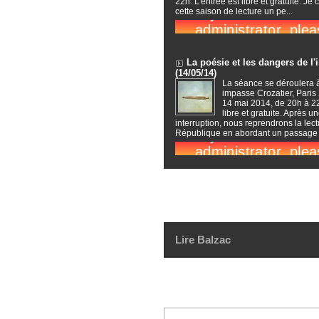
22h. L'entrée est libre et gratuite. Je 
cette saison de lecture un pe...
La poésie et les dangers de l'
(14/05/14)
La séance se déroulera 
impasse Crozatier, Paris 
14 mai 2014, de 20h à 22
libre et gratuite. Après u
interruption, nous reprendrons la lect
République en abordant un passage c
Lire Balzac