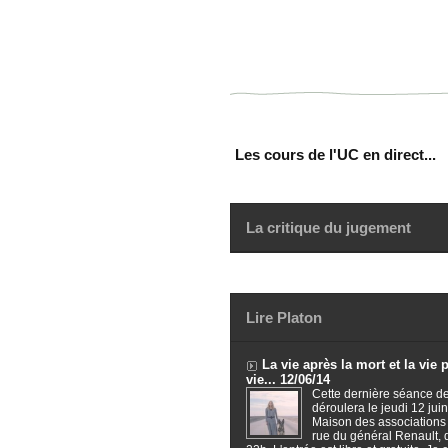
Les cours de l'UC en direct...
La critique du jugement
Lire Platon
La vie après la mort et la vie 
vie... 12/06/14
Cette dernière séance de
déroulera le jeudi 12 juin
Maison des associations
rue du général Renault,