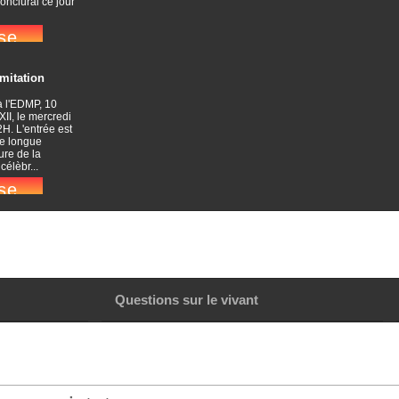
conclurai ce jour
imitation
à l'EDMP, 10
XII, le mercredi
H. L'entrée est
ne longue
ure de la
élèbr...
Questions sur le vivant