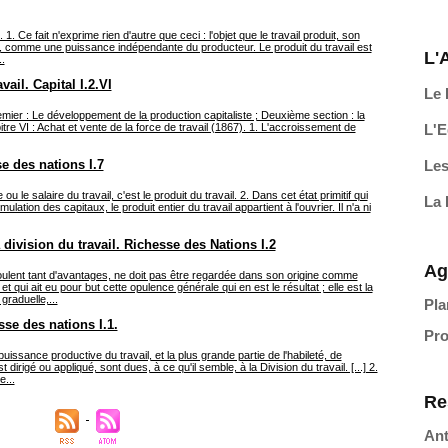
. Ce fait n'exprime rien d'autre que ceci : l'objet que le travail produit, son
r, comme une puissance indépendante du producteur. Le produit du travail est
L'
..
vail. Capital I.2.VI
Le 
mier : Le développement de la production capitaliste ; Deuxième section : la
itre VI : Achat et vente de la force de travail (1867). 1. L'accroissement de
L'E
se des nations I.7
Les
 le salaire du travail, c'est le produit du travail. 2. Dans cet état primitif qui
La 
lation des capitaux, le produit entier du travail appartient à l'ouvrier. Il n'a ni
 division du travail. Richesse des Nations I.2
Ag
écoulent tant d'avantages, ne doit pas être regardée dans son origine comme
t qui ait eu pour but cette opulence générale qui en est le résultat ; elle est la
raduelle,...
Pla
sse des nations I.1.
Pro
issance productive du travail, et la plus grande partie de l'habileté, de
st dirigé ou appliqué, sont dues, à ce qu'il semble, à la Division du travail. [...] 2.
...
Re
Ant