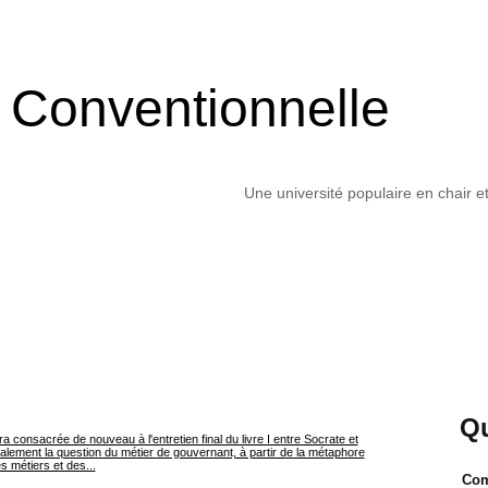
é Conventionnelle
Une université populaire en chair e
Q
 consacrée de nouveau à l'entretien final du livre I entre Socrate et
alement la question du métier de gouvernant, à partir de la métaphore
s métiers et des...
Com