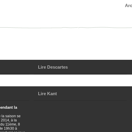
Arc
Lire Descartes
Lire Kant
pendant la
 la saison se
 2014, à la
 du 11ème, 8
 de 19h30 à