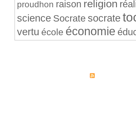
religion
raison
réa
proudhon
to
science
socrate
Socrate
économie
vertu
éduc
école
© Société Conventionnelle. 265
Syndicati