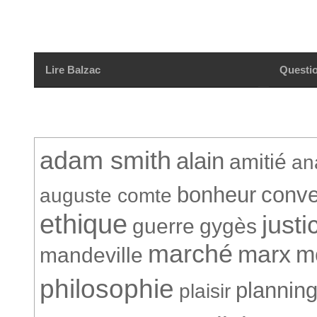
Lire Balzac
Questio
adam smith
alain
amitié
an
bonheur
conve
auguste comte
ethique
justi
guerre
gygès
marché
marx
m
mandeville
philosophie
plannin
plaisir