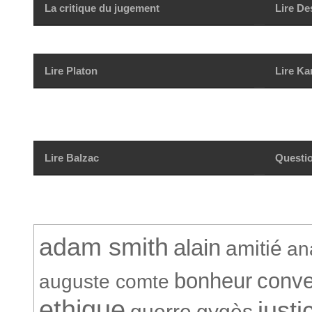
La critique du jugement
Lire De
Lire Platon
Lire Ka
Lire Balzac
Questio
adam smith
alain
amitié
an
bonheur
conve
auguste comte
ethique
justi
guerre
gygès