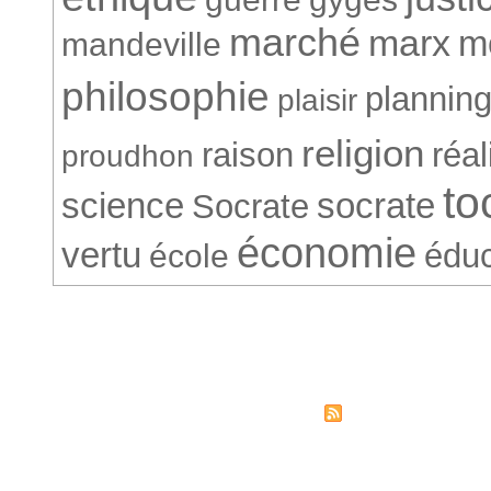
marché
marx
m
mandeville
philosophie
plannin
plaisir
religion
raison
réa
proudhon
to
science
socrate
Socrate
économie
vertu
éduc
école
© Société Conventionnelle. 265
Syndicati