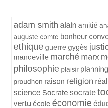
adam smith
alain
amitié
an
bonheur
conve
auguste comte
ethique
justi
guerre
gygès
marché
marx
m
mandeville
philosophie
plannin
plaisir
religion
raison
réa
proudhon
to
science
socrate
Socrate
économie
vertu
éduc
école