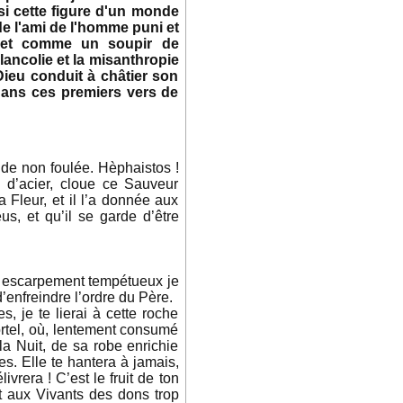
si cette figure d'un monde
 de l'ami de l'homme puni et
r, et comme un soupir de
ancolie et la misanthropie
 Dieu conduit à châtier son
 dans ces premiers vers de
ude non foulée. Hèphaistos !
 d’acier, cloue ce Sauveur
 Fleur, et il l’a donnée aux
us, et qu’il se garde d’être
et escarpement tempétueux je
d’enfreindre l’ordre du Père.
, je te lierai à cette roche
ortel, où, lentement consumé
la Nuit, de sa robe enrichie
es. Elle te hantera à jamais,
ivrera ! C’est le fruit de ton
t aux Vivants des dons trop