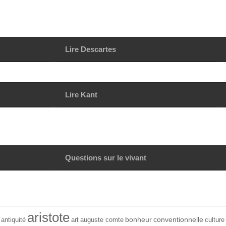
Lire Descartes
Lire Kant
Questions sur le vivant
aristote
bonheur
conventionnelle
antiquité
art
auguste comte
culture