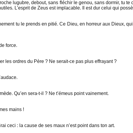
 roche lugubre, debout, sans fléchir le genou, sans dormir, tu 
utiles. L’esprit de Zeus est implacable. Il est dur celui qui poss
nement tu le prends en pitié. Ce Dieu, en horreur aux Dieux, qui 
de force.
r les ordres du Père ? Ne serait-ce pas plus effrayant ?
d’audace.
emède. Qu’en sera-t-il ? Ne t’émeus point vainement.
 mes mains !
irai ceci : la cause de ses maux n’est point dans ton art.