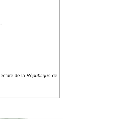
s.
 lecture de la
République
de