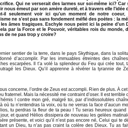
crifice. Qui ne verserait des larmes sur soi-même ici? Car 
oir nous émeut par son amère dureté, et à travers elle l'idée
faut-il seulement voir ici qu'un moment de notre coeu
sme ne s'est pas sans fondement méfié des poètes : la mél
s les âmes tragiques. Eschyle nous peint ici la peine d'un
 cela par la Force et le Pouvoir, véritables rois du monde,
s de ne pas trop y croire?
ier sentier de la terre, dans le pays Skythique, dans la solit
rdonné d’accomplir. Par les immuables étreintes des chaînes
s escarpées. Il t’a volé la splendeur du Feu qui crée tout, ta
outragé les Dieux. Qu’il apprenne à révérer la tyrannie de Ze
 vous concerne, l’ordre de Zeus est accompli. Rien de plus. À c
 fraternel. Mais la nécessité me contraint d’oser. Il est terrible 
hémis ! contre mon gré, malgré toi, par d’indissolubles chaînes
 où tu n’entendras la voix, où tu ne verras la face d’aucun m
ios, tu perdras la fleur de ta peau ! Tu seras heureux quand 
u jour, et quand Hèlios dissipera de nouveau les gelées matinal
ère présente, et voici qu’il n’est pas encore né, Celui qui te dél
nt un Dieu, tu n’as pas craint la colère des Dieux. Tu as fai