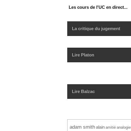
Les cours de l'UC en direct...
La critique du jugement
Lire Platon
Lire Balzac
adam smith
alain
amitié
analogie