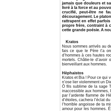
jamais que douleurs et sa
livré à la force et au pouv
crucifié, peut-être ne 
découragement. Le platoni
rattrapent en effet parfoi
propre frère, contraint à
cette grande poésie. A nou
Kratos
Nous sommes arrivés au dern
fais ce que le Père t’a o
d’hommes à ces hautes roche
mortels. Châtie-le d’avoir 
bienveillant aux hommes.
Hèphaistos
Kratos et Bia ! Pour ce qui
n’ose lier violemment un Dieu
Ô fils sublime de la sage T
inaccessible aux hommes, là
par l’ardente flamme de Hèl
d’étoiles, cachera l’éclat d
l’horrible angoisse de ta mis
amour pour les hommes. Éta