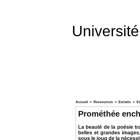
Universit
Accueil
>
Ressources
>
Extraits
>
E
Prométhée encha
La beauté de la poésie tra
belles et grandes images,
sous le joug de la nécessit