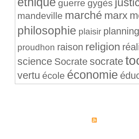
ethique
justi
guerre
gygès
marché
marx
m
mandeville
philosophie
plannin
plaisir
religion
raison
réa
proudhon
to
science
socrate
Socrate
économie
vertu
éduc
école
© Société Conventionnelle. 265
Syndicati