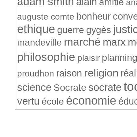
adam smith
alain
amitié
an
bonheur
conve
auguste comte
ethique
justi
guerre
gygès
marché
marx
m
mandeville
philosophie
plannin
plaisir
religion
raison
réa
proudhon
to
science
socrate
Socrate
économie
vertu
éduc
école
© Société Conventionnelle. 265