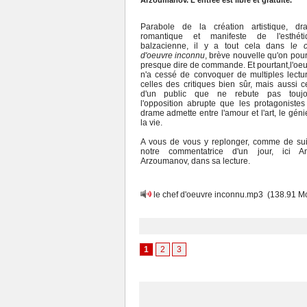
Arzoumanov. L'entrée est libre et gratuite.
Parabole de la création artistique, dr
romantique et manifeste de l'esthéti
balzacienne, il y a tout cela dans l
e c
d'oeuvre inconnu
, brève nouvelle qu'on pour
presque dire de commande. Et pourtant,l'oe
n'a cessé de convoquer de multiples lectu
celles des critiques bien sûr, mais aussi c
d'un public que ne rebute pas toujo
l'opposition abrupte que les protagoniste
drame admette entre l'amour et l'art, le géni
la vie.
A vous de vous y replonger, comme de sui
notre commentatrice d'un jour, ici A
Arzoumanov, dans sa lecture.
le chef d'oeuvre inconnu.mp3
(138.91 M
1
2
3