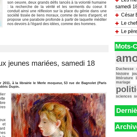
son oeuvre, deux grands défis lancés à la volonté humaine
samedi 18
: la recherche de la vérité et les serments du coeur. Il
conduit ainsi une réflexion sur la place du génie dans une
César B
société tissée de liens moraux, comme de liens d'argent, et
propose une parabole profonde à partir de laquelle méditer
Le chef
nos devoirs à l'égard des idées, comme des hommes.
Le pèr
Mots-C
amo
x jeunes mariées, samedi 18
Duchesse 
histoire
jo
littérature
mariage
r 2011, à la librairie le Merle moqueur, 53 rue de Bagnolet (Paris
polit
déric Dupin.
lier
sciences
s
tte
bre
res
Derniè
eux
 et
Archiv
gard
nes