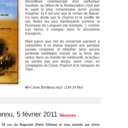
déconfiture commerciale d'un parfumeur
royaliste, au début de la Restauration, n'est pas
le sujet le plus romanesque qu'on puisse
imaginer. Et il est vrai que le roman de Balzac
n'a sans doute pas le charme et le souffle de
ses textes les plus flamboyants (comme la
Duchesse de Langeais par exemple...), comme
son héros, il navigue dans le prosaïsme
bourgeois.
Mais parce que l'art du romancier parvient à
entremêler à ce drame d'argent une peinture
sociale complexe et détaillée ainsi qu'une
profonde méditation morale sur la force des
vertus dans un monde de médiocrité, le lecteur
ne perdra pas son temps, selon nous, en
compagnie de César, Popinot et le banquier du
Tillet...
Cesar Birotteau.mp3
(184.34 Mo)
onnu, 5 février 2011
Séances
, 53 rue de Bagnolet (Paris XXème) et sera animée par Anna