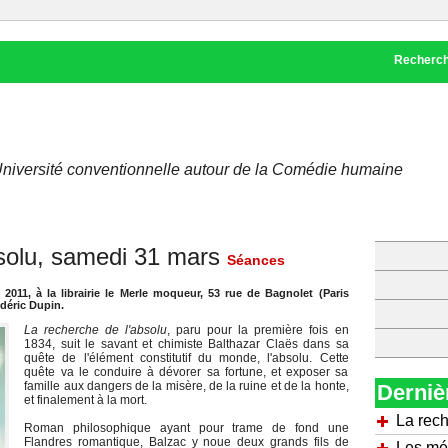
Recherc
l'Université conventionnelle autour de la Comédie humaine
solu, samedi 31 mars
Séances
 2011, à la librairie le Merle moqueur, 53 rue de Bagnolet (Paris
déric Dupin.
La recherche de l'absolu
, paru pour la première fois en
1834, suit le savant et chimiste Balthazar Claës dans sa
quête de l'élément constitutif du monde, l'absolu. Cette
quête va le conduire à dévorer sa fortune, et exposer sa
famille aux dangers de la misère, de la ruine et de la honte,
Derniè
et finalement à la mort.
La rech
Roman philosophique ayant pour trame de fond une
Flandres romantique, Balzac y noue deux grands fils de
Les mé