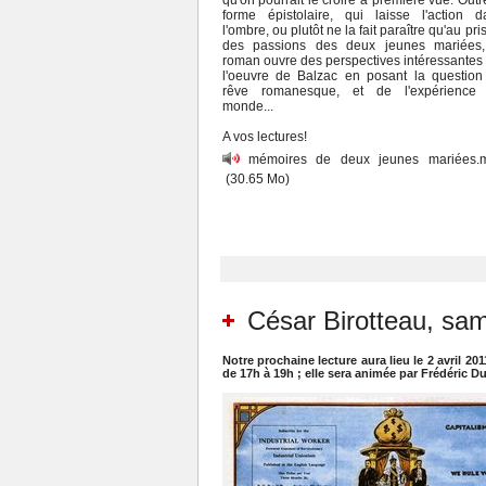
qu'on pourrait le croire à première vue. Outr
forme épistolaire, qui laisse l'action d
l'ombre, ou plutôt ne la fait paraître qu'au pr
des passions des deux jeunes mariées,
roman ouvre des perspectives intéressantes
l'oeuvre de Balzac en posant la question
rêve romanesque, et de l'expérience
monde...
A vos lectures!
mémoires de deux jeunes mariées.
(30.65 Mo)
César Birotteau, sam
Notre prochaine lecture aura lieu le 2 avril 20
de 17h à 19h ; elle sera animée par Frédéric Du