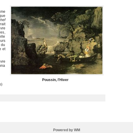
ame
que
hef
rait
uvre
res,
elle
urs
s du
e et
vre
nna
Poussin, l'Hiver
o)
Powered by WM