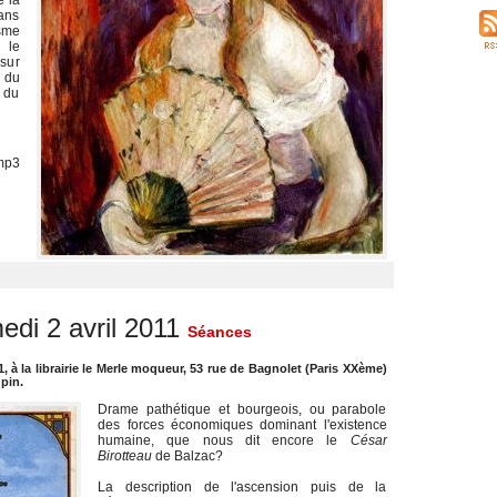
e la
ans
isme
 le
 sur
 du
 du
mp3
edi 2 avril 2011
Séances
11, à la librairie le Merle moqueur, 53 rue de Bagnolet (Paris XXème)
pin.
Drame pathétique et bourgeois, ou parabole
des forces économiques dominant l'existence
humaine, que nous dit encore le
César
Birotteau
de Balzac?
La description de l'ascension puis de la