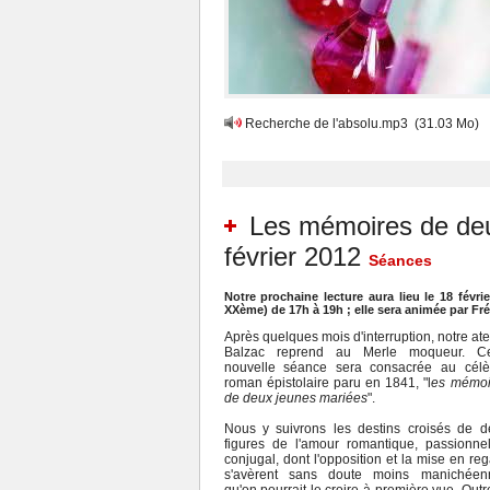
Recherche de l'absolu.mp3
(31.03 Mo)
Les mémoires de deu
février 2012
Séances
Notre prochaine lecture aura lieu le 18 févrie
XXème) de 17h à 19h ; elle sera animée par Fré
Après quelques mois d'interruption, notre ate
Balzac reprend au Merle moqueur. Ce
nouvelle séance sera consacrée au célè
roman épistolaire paru en 1841, "l
es mémoi
de deux jeunes mariées
".
Nous y suivrons les destins croisés de d
figures de l'amour romantique, passionnel
conjugal, dont l'opposition et la mise en re
s'avèrent sans doute moins manichéen