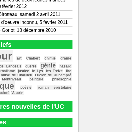
 février 2012
irotteau, samedi 2 avril 2011
 d'oeuvre inconnu, 5 février 2011
e Goriot, 18 décembre 2010
lefs
ur
art
Chabert
chimie
drame
génie
de Langeais
guerre
hasard
urnalisme
justice
le Lys
les Treize
lire
Louise de Chaulieu
Lucien de Rubempré
Montriveau
peinture
philosophie
ique
poésie
roman épistolaire
ociété
Vautrin
res nouvelles de l'UC
es