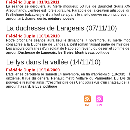
Frédéric Dupin | 31/01/2011
La séance se déroulera au Merle moqueur, 53 rue de Bagnolet (Paris XX
Arzoumanov. L'entrée est libre et gratuite. Parabole de la création artistique,
l'esthétique balzacienne, il y a tout cela dans le chef d'oeuvre inconnu, brève...
amour
,
art
,
drame
,
génie
,
peinture
,
poésie
La duchesse de Langeais (07/11/10)
Frédéric Dupin | 10/10/2010
Notre prochaine séance aura lieu le dimanche 7 novembre, au merle moq
consacrée à la Duchesse de Langeais, petit roman faisant partie de l'histoire 
Les amours contrariés d'un soldat de Napoléon revenu du désert et comme de 
amour
,
Duchesse de Langeais
,
les Treize
,
Montriveau
,
politique
Le lys dans la vallée (14/11/10)
Frédéric Dupin | 19/10/2009
L'atelier se déroulera le samedi 14 novembre, en fin d'après-midi (18-20h) ;
onzième, 8 rue du général Renault, métro Voltaire ou Parmentier. Du Lys dan
pouvait le résumer ainsi : "c'est l'histoire des Cent Jours vus d'un chateau de la.
amour
,
hasard
,
le Lys
,
politique