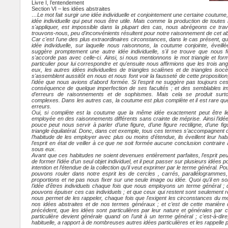
Livre I, l’entendement
Section VI – les idées abstraites
…Le mot fait surgir une idée individuelle et conjointement une certaine coutume,
idée individuelle qui peut nous être utile. Mais comme la production de toutes
s'appliquer, est impossible dans la plupart des cas, nous abrégeons ce trava
trouvons-nous, peu d'inconvénients résultent pour notre raisonnement de cet 
Car c'est l'une des plus extraordinaires circonstances, dans le cas présent, qu'
idée individuelle, sur laquelle nous raisonnons, la coutume conjointe, éveill
suggère promptement une autre idée individuelle, s'il se trouve que nous
s'accorde pas avec celle-ci. Ainsi, si nous mentionnons le mot triangle et formo
particulier pour lui correspondre et qu'ensuite nous affirmions que les trois an
eux, les autres idées individuelles de triangles scalènes et de triangles isoc
s'assemblent aussitôt en nous et nous font voir la fausseté de cette proposition,
l'idée que nous avions d'abord formée. Si l’esprit ne suggère pas toujours ce
conséquence de quelque imperfection de ses facultés ; et des semblables i
d’erreurs de raisonnements et de sophismes. Mais cela se produit surto
complexes. Dans les autres cas, la coutume est plus complète et il est rare q
erreurs.
Oui, si complète est la coutume que la même idée exactement peut être lié
employée en des raisonnements différents sans crainte de méprise. Ainsi l’idée d
pouce peut nous servir à parler d’une figure, d’une figure rectiligne, d’une figu
triangle équilatéral. Donc, dans cet exemple, tous ces termes s’accompagnent 
l’habitude de les employer avec plus ou moins d’étendue, ils éveillent leur habi
l’esprit en état de veiller à ce que ne soit formée aucune conclusion contrair
sous eux.
Avant que ces habitudes ne soient devenues entièrement parfaites, l’esprit pe
de former l’idée d’un seul objet individuel, et il peut passer sur plusieurs idées
intention et l’étendue de la collection qu’il veut exprimer par le terme général. Po
pouvons rouler dans notre esprit les de cercles , carrés, parallélogrammes, t
proportions et ne pas nous fixer sur une seule image ou idée. Quoi qu'il en soi
l'idée d'êtres individuels chaque fois que nous employons un terme général ;
pouvons épuiser ces cas individuels ; et que ceux qui restent sont seulement r
nous permet de les rappeler, chaque fois que l'exigent les circonstances du m
nos idées abstraites et de nos termes généraux ; et c’est de cette manière
précédent, que les idées sont particulières par leur nature et générales par 
particulière devient générale quand on l'unit à un terme général ; c'est-à-dir
habituelle, a rapport à de nombreuses autres idées particulières et les rappelle