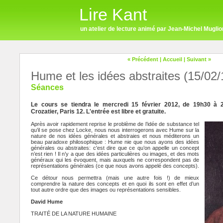
Lire Kant
un atelier de lecture animé par Jean-Michel Muglio
« Précédent
|
Accueil
|
Suivant »
Hume et les idées abstraites (15/02/
Séances
Le cours se tiendra le mercredi 15 février 2012, de 19h30 à 
Crozatier, Paris 12. L'entrée est libre et gratuite.
Après avoir rapidement reprise le problème de l’idée de substance tel
qu’il se pose chez Locke, nous nous interrogerons avec Hume sur la
nature de nos idées générales et abstraies et nous méditerons un
beau paradoxe philosophique : Hume nie que nous ayons des idées
générales ou abstraites: c'est dire que ce qu’on appelle un concept
n’est rien ! Il n’y a que des idées particulières ou images, et des mots
généraux qui les évoquent, mais auxquels ne correspondent pas de
représentations générales (ce que nous avons appelé des concepts).
Ce détour nous permettra (mais une autre fois !) de mieux
comprendre la nature des concepts et en quoi ils sont en effet d’un
tout autre ordre que des images ou représentations sensibles.
David Hume
TRAITÉ DE LA NATURE HUMAINE