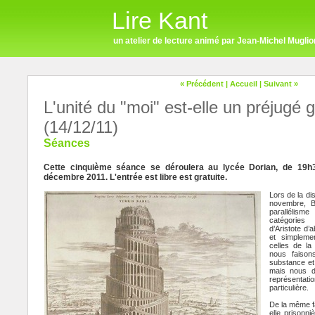
Lire Kant
un atelier de lecture animé par Jean-Michel Muglio
« Précédent
|
Accueil
|
Suivant »
L'unité du "moi" est-elle un préjugé
(14/12/11)
Séances
Cette cinquième séance se déroulera au lycée Dorian, de 19h
décembre 2011. L'entrée est libre est gratuite.
Lors de la di
novembre, B
parallélism
catégories
d’Aristote d’
et simplemen
celles de la
nous faison
substance et 
mais nous 
représentati
particulière.
De la même fa
elle prisonn