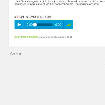
(1)
Ichheit
= « égoïté » ; ich, c’est je mais en allemand ce terme peut être subs
non pas le je mais le moi et I
ch-hei
t donnerait "je-ité" - barbarisme absurde.
kant (2)-5.mp3
(143.12 Mo)
0:00
0:00
Jean-Michel Muglioni
Dimanche 11 Décembre 2011
Galerie