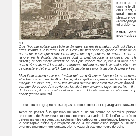
n’est-il au 
comme le dit
chez Kant, 
serait qu’u
structure de
l’Anthropolog
tel problème.
KANT, Ant
pragmatiqu
§ 1
Que l’homme puisse posséder le Je dans sa représentation, voilà qui l’élève
êtres vivants sur la terre. Par là il est une personne et, grâce à l’unité de
personne, quels que soient les changements qui peuvent lui arriver : il est un 
rang et par la dignité, des choses dont on peut disposer à sa guise, parmi l
raison ; et cela même lorsqu’il ne peut pas encore dire je, car il l’a dans sa 
quand elles parlent à la première personne, doivent penser le je quoiqu’elles n’e
ce caractère d’être un je(1). Car cette faculté (à savoir la faculté de penser) es
Mais il est remarquable que l’enfant qui sait déjà assez bien parler ne comme
être bien un an plus tard) à dire je, alors qu’il a longtemps parlé de lui à l
manger, se lever, etc.) et qu’une lumière semble pour ainsi dire l’avoir éclairé,
compter de ce jour, il ne reviendra jamais à son ancienne façon de parler. – Il 
de lui-même, il en a maintenant la pensée. – L’explication de ce phénomène 
assez grande difficulté.
La suite du paragraphe ne traite pas de cette difficulté et le paragraphe suivant
Avant de passer à la question du sujet et de sa nature de première personn
arguments de Benveniste, et nous pourrons à partir de là justifier la préte
catégories qui ne soient pas seulement les catégories d’une langue. L’enjeu, ici, c
la philosophie n’était que l’expression de la structure d’une langue ou d’une fa
exemple seulement occidentale, elle ne vaudrait pas une heure de peine.