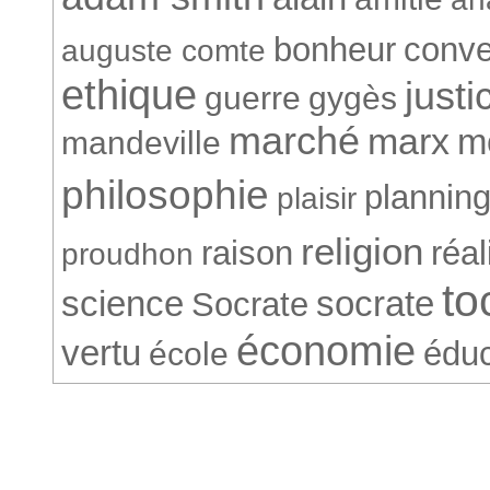
bonheur
conve
auguste comte
ethique
justi
guerre
gygès
marché
marx
m
mandeville
philosophie
plannin
plaisir
religion
raison
réa
proudhon
to
science
socrate
Socrate
économie
vertu
éduc
école
© Société Conventionnelle. 265