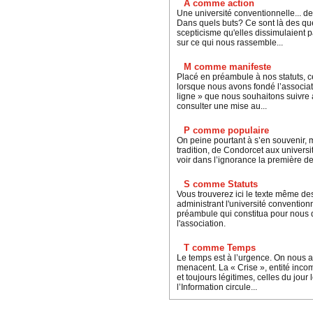
A comme action
Une université conventionnelle... de 
Dans quels buts? Ce sont là des qu
scepticisme qu'elles dissimulaient 
sur ce qui nous rassemble...
M comme manifeste
Placé en préambule à nos statuts, ce 
lorsque nous avons fondé l’associati
ligne » que nous souhaitons suivre a
consulter une mise au...
P comme populaire
On peine pourtant à s’en souvenir, m
tradition, de Condorcet aux univers
voir dans l’ignorance la première de
S comme Statuts
Vous trouverez ici le texte même de
administrant l'université convention
préambule qui constitua pour nous
l'association.
T comme Temps
Le temps est à l’urgence. On nous a m
menacent. La « Crise », entité inc
et toujours légitimes, celles du jour
l’Information circule...