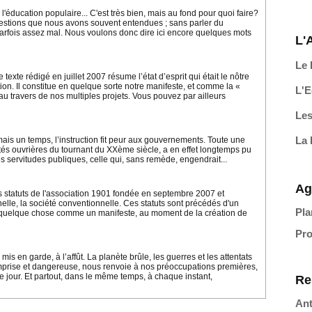
l'éducation populaire... C'est très bien, mais au fond pour quoi faire?
estions que nous avons souvent entendues ; sans parler du
parfois assez mal. Nous voulons donc dire ici encore quelques mots
L'
Le 
texte rédigé en juillet 2007 résume l’état d’esprit qui était le nôtre
on. Il constitue en quelque sorte notre manifeste, et comme la «
L'E
u travers de nos multiples projets. Vous pouvez par ailleurs
Les
La 
ais un temps, l’instruction fit peur aux gouvernements. Toute une
ités ouvrières du tournant du XXème siècle, a en effet longtemps pu
s servitudes publiques, celle qui, sans remède, engendrait...
Ag
s statuts de l'association 1901 fondée en septembre 2007 et
nelle, la société conventionnelle. Ces statuts sont précédés d'un
Pla
 quelque chose comme un manifeste, au moment de la création de
Pro
is en garde, à l’affût. La planète brûle, les guerres et les attentats
omprise et dangereuse, nous renvoie à nos préoccupations premières,
 le jour. Et partout, dans le même temps, à chaque instant,
Re
Ant