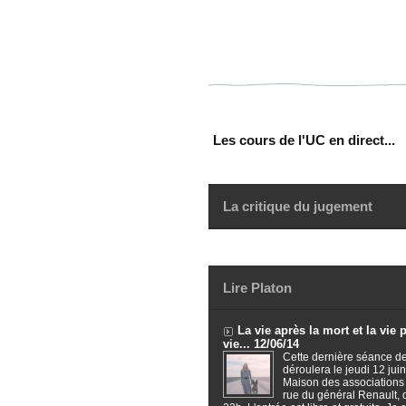
Les cours de l'UC en direct...
La critique du jugement
Lire Platon
La vie après la mort et la vie 
vie... 12/06/14
Cette dernière séance de
déroulera le jeudi 12 juin
Maison des associations
rue du général Renault,