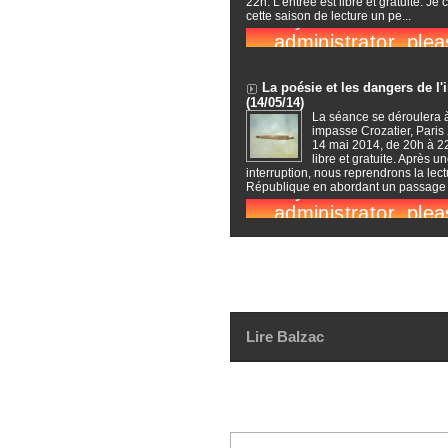
22h. L'entrée est libre et gratuite. Je 
cette saison de lecture un pe...
La poésie et les dangers de l'
(14/05/14)
La séance se déroulera 
impasse Crozatier, Paris 
14 mai 2014, de 20h à 22
libre et gratuite. Après u
interruption, nous reprendrons la lect
République en abordant un passage c
Lire Balzac