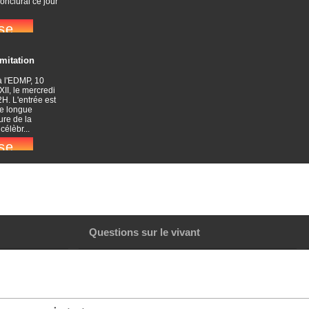
conclurai ce jour
imitation
à l'EDMP, 10
XII, le mercredi
H. L'entrée est
ne longue
ure de la
élèbr...
Questions sur le vivant