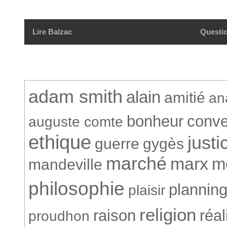
Lire Balzac
Questio
adam smith
alain
amitié
an
bonheur
conve
auguste comte
ethique
justi
guerre
gygès
marché
marx
m
mandeville
philosophie
plannin
plaisir
religion
raison
réa
proudhon