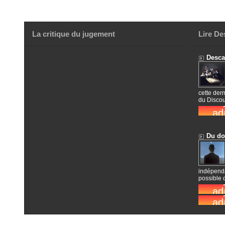
La critique du jugement
Lire De
Descar
cette dern
du Discou
Du dou
indépenda
possible d