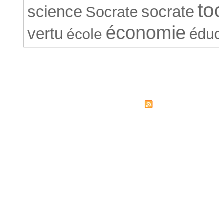
to
science
socrate
Socrate
économie
vertu
éduc
école
© Société Conventionnelle. 265
Syndicati