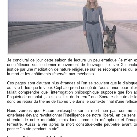
Je conclurai ce jour cette saison de lecture un peu erratique (je m'en 
une réflexion sur le dernier mouvement de l'ouvrage. Le livre X conclut
justice par une méditation de nature religieuse sur les récompenses qui 
la mort et les châtiments réservés aux méchants.
Ces pages sont d'autant plus étranges si l'on se souvient que le dialog
au livre I, lorsque le vieux Céphale prend congé de l'assistance pour aller 
fallait comprendre que l'interrogation philosophique suppose que l'on 
l'inquiétude du salut ; c'est en "fils de la terre" que Socrate discute de 
donc au retour du thème de l'après vie dans le contexte final d'une réflex
Nous verrons que Platon philosophe sur la mort non pas comme su
extérieure devant révolutionner l'intelligence de notre liberté, en ce sens 
attendre de notre mortalité, mais bien comme la métaphore et l'ima
terrestre. Aussi la vie après la mort constitue-t-elle peut-être avant to
penser "la vie pendant la vie".