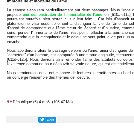
Immortalité et mortalité de l'âme
La séance s'appuiera particulièrement sur deux passages. Nous lirons 
propose
en [610a-611a] L
une démonstration de l'immortalité de l'âme
pourraient toutefois bien rester ici sur leur faim... Car loin d'asseoir 
platonicienne vise essentiellement à distinguer la vie de l'âme de cel
d'abord de comprendre que l'âme meurt de lâcheté et d'injustice, comm
sens, penser l'immortalité de l'âme n'est point réfléchir à la permanence
comprendre que la mesquinerie et le calcul ne sont point la vie pour un v
vivante.
Nous aborderons alors le passage célèbre où l'âme, ainsi distinguée de "
"caractère" d'un homme, est comparée à une statue engloutie, recouverte
[611d-612b]. Nous devrons ainsi émonder l'âme des attributs du corp
l'existence commune pour découvrir sa vraie nature, qui est essentiellem
Nous terminerons donc cette année de lectures intermittentes au bord du
où converge l'ensemble des thèmes de l'oeuvre.
République (6)-4.mp3
(103.47 Mo)