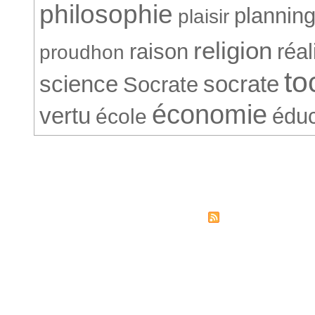
philosophie
plannin
plaisir
religion
raison
réa
proudhon
to
science
socrate
Socrate
économie
vertu
éduc
école
© Société Conventionnelle. 265
Syndicati