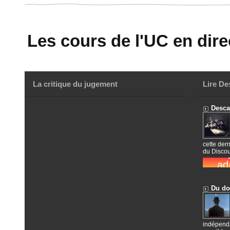
Les cours de l'UC en direc
La critique du jugement
Lire De
Descar
cette dern
du Discou
Du dou
indépenda