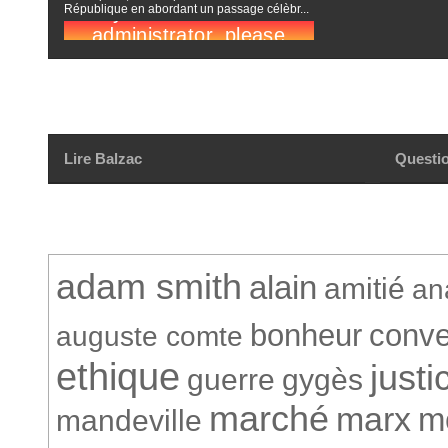
République en abordant un passage célèbr...
Lire Balzac
Questio
adam smith
alain
amitié
an
bonheur
conve
auguste comte
ethique
justi
guerre
gygès
marché
marx
m
mandeville