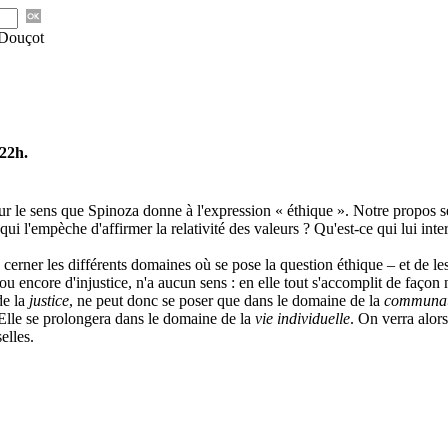
 Douçot
 22h.
sur le sens que Spinoza donne à l'expression « éthique ». Notre propos ser
i l'empèche d'affirmer la relativité des valeurs ? Qu'est-ce qui lui inter
rner les différents domaines où se pose la question éthique – et de les
ou encore d'injustice, n'a aucun sens : en elle tout s'accomplit de façon 
de la
justice
, ne peut donc se poser que dans le domaine de la
communau
 Elle se prolongera dans le domaine de la
vie individuelle
. On verra alors
elles.