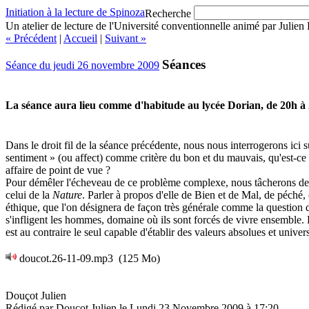
Initiation à la lecture de Spinoza
Recherche
Un atelier de lecture de l'Université conventionnelle animé par Julien
« Précédent
|
Accueil
|
Suivant »
Séances
Séance du jeudi 26 novembre 2009
La séance aura lieu comme d'habitude au lycée Dorian, de 20h à
Dans le droit fil de la séance précédente, nous nous interrogerons ici 
sentiment » (ou affect) comme critère du bon et du mauvais, qu'est-ce qu
affaire de point de vue ?
Pour démêler l'écheveau de ce problème complexe, nous tâcherons de ce
celui de la
Nature
. Parler à propos d'elle de Bien et de Mal, de péché, 
éthique, que l'on désignera de façon très générale comme la question 
s'infligent les hommes, domaine où ils sont forcés de vivre ensemble.
est au contraire le seul capable d'établir des valeurs absolues et univers
doucot.26-11-09.mp3
(125 Mo)
Douçot Julien
Rédigé par Douçot Julien le Lundi 23 Novembre 2009 à 17:20