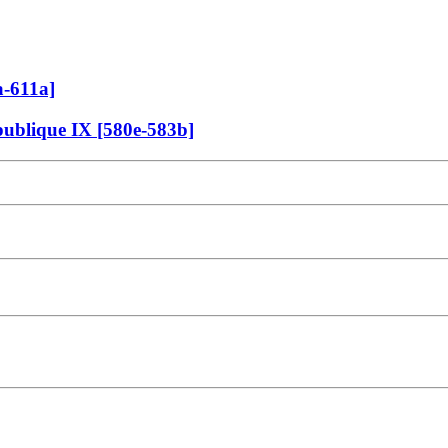
a-611a]
République IX [580e-583b]