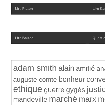
Lire Platon
Lire Ka
Lire Balzac
Questio
adam smith
alain
amitié
an
bonheur
conve
auguste comte
ethique
justi
guerre
gygès
marché
marx
m
mandeville