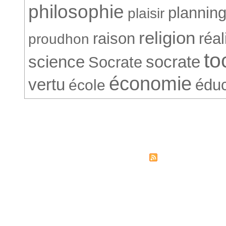
philosophie
plannin
plaisir
religion
raison
réa
proudhon
to
science
socrate
Socrate
économie
vertu
éduc
école
© Société Conventionnelle. 265
Syndicati