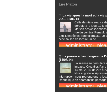
Lire Platon
La vie après la mort et la vie 
vie... 12/06/14
Cette dernière séance de
déroulera le jeudi 12 juin
Maison des associations
rue du général Renault,
22h. L'entrée est libre et gratuite. Je 
cette saison de lecture un pe...
La poésie et les dangers de l'
(14/05/14)
La séance se déroulera 
impasse Crozatier, Paris 
14 mai 2014, de 20h à 22
libre et gratuite. Après u
interruption, nous reprendrons la lect
République en abordant un passage c