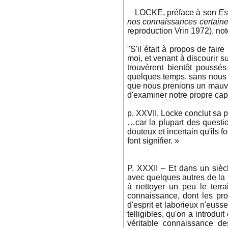
LOCKE, préface à son
Es
nos connaissances certaine
reproduction Vrin 1972), not
"S'il était à propos de fair
moi, et venant à discourir sur
trouvèrent bientôt poussés 
quelques temps, sans nous t
que nous prenions un mauvai
d'examiner notre propre capa
p. XXVII, Locke conclut sa p
…car la plupart des questi
douteux et incertain qu'ils 
font signifier. »
P. XXXII – Et dans un siècl
avec quelques autres de la 
à nettoyer un peu le terra
connaissance, dont les pro
d'esprit et laborieux n'euss
telligibles, qu'on a introdui
véritable connaissance d