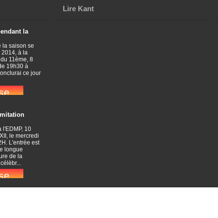
Lire Kant
pendant la
 la saison se
 2014, à la
 du 11ème, 8
 de 19h30 à
conclurai ce jour
imitation
à l'EDMP, 10
XII, le mercredi
H. L'entrée est
ne longue
ure de la
élèbr...