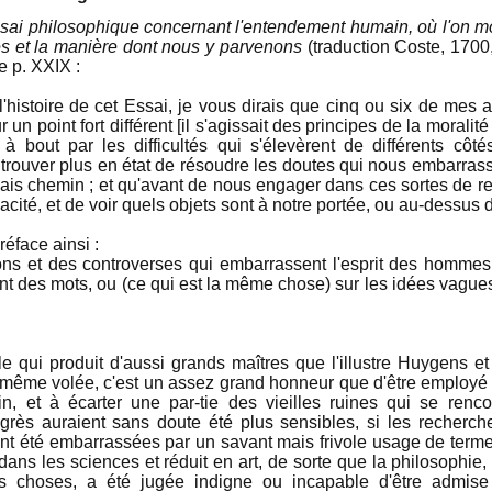
sai philosophique concernant l'entendement humain, où l'on mo
s et la manière dont nous y parvenons
(traduction Coste, 1700,
e p. XXIX :
e l'histoire de cet Essai, je vous dirais que cinq ou six de me
 un point fort différent [il s'agissait des principes de la moralité
à bout par les difficultés qui s'élevèrent de différents côt
rouver plus en état de résoudre les doutes qui nous embarrassaie
s chemin ; et qu'avant de nous engager dans ces sortes de rec
cité, et de voir quels objets sont à notre portée, ou au-dessus
réface ainsi :
ons et des controverses qui embarrassent l'esprit des hommes,
font des mots, ou (ce qui est la même chose) sur les idées vagues
e qui produit d'aussi grands maîtres que l'illustre Huygens e
même volée, c'est un assez grand honneur que d'être employé 
in, et à écarter une par-tie des vieilles ruines qui se renc
grès auraient sans doute été plus sensibles, si les recherc
ent été embarrassées par un savant mais frivole usage de termes
t dans les sciences et réduit en art, de sorte que la philosophie
es choses, a été jugée indigne ou incapable d'être admise