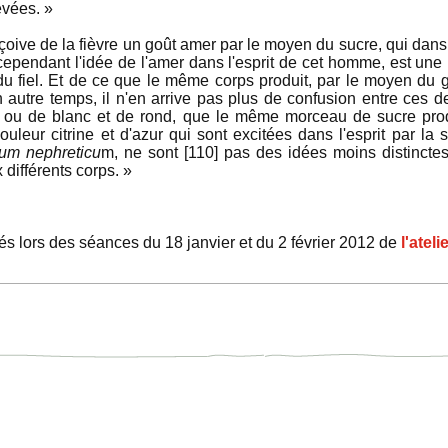
evées. »
çoive de la fièvre un goût amer par le moyen du sucre, qui dans 
 cependant l'idée de l'amer dans l'esprit de cet homme, est une 
du fiel. Et de ce que le même corps produit, par le moyen du 
 autre temps, il n'en arrive pas plus de confusion entre ces d
, ou de blanc et de rond, que le même morceau de sucre pr
ouleur citrine et d'azur qui sont excitées dans l'esprit par la 
num nephreticu
m, ne sont [110] pas des idées moins distinct
 différents corps. »
s lors des séances du 18 janvier et du 2 février 2012 de
l'ateli