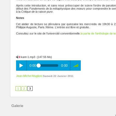
Après cette introduction, et sans nous préoccuper de suivre l’ordre de parutio
début des
Fondements de la métaphysique des mœurs
pour comprendre le sens
à la
Critique de la raison pure.
Notes
Cet atelier de lecture se déroulera par quinzaine les mercredis de 19h30 à 
Philippe Auguste, Paris XIème. L'entrée est libre et gratuite.
Consultez sur le site de l'université conventionnelle
la partie de l'anthologie de 
kant-1.mp3
(147.55 Mo)
0:00
0:00
Jean-Michel Muglioni
Samedi 22 Janvier 2011
1
2
3
Galerie