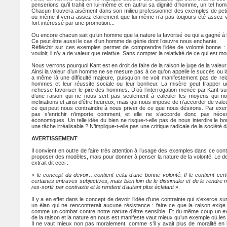
penserions qu’il trahit en lui-même et en autrui sa dignité d’homme, un tel h
Chacun trouvera aisément dans son milieu professionnel des exemples de petite
ou même il verra assez clairement que lui-même n’a pas toujours été assez vigi
fort intéressé par une promotion...
Ou encore chacun sait qu’un homme que la nature la favorisé ou qui a gagné à la 
Ce peut être aussi le cas d’un homme de génie dont l’œuvre nous enchante.
Réfléchir sur ces exemples permet de comprendre l’idée de volonté bonne :
vouloir, il n’y a de valeur que relative. Sans compter la relativité de ce qui est
Nous verrons pourquoi Kant est en droit de faire de la raison le juge de la valeur
Ainsi la valeur d’un homme ne se mesure pas à ce qu’on appelle le succès ou la ré
a même là une difficulté majeure, puisqu’on ne voit manifestement pas de rela
hommes et leur réussite sociale ou leur bonheur. La misère peut frapper 
richesse favoriser le pire des hommes. D’où l’interrogation menée par Kant s
d’une raison qui ne nous sert pas seulement à calculer les moyens qui no
inclinations et ainsi d’être heureux, mais qui nous impose de n’accorder de valeu
ce qui peut nous contraindre à nous priver de ce que nous désirons. Par exe
pas s’enrichir n’importe comment, et elle ne s’accorde donc pas néces
économiques. Un telle idée du bien ne risque-t-elle pas de nous interdire le 
une tâche irréalisable ? N’implique-t-elle pas une critique radicale de la société
AVERTISSEMENT
Il convient en outre de faire très attention à l’usage des exemples dans ce cont
proposer des modèles, mais pour donner à penser la nature de la volonté. Le 
extrait dit ceci :
«
le concept du devoir…contient celui d'une bonne volonté. Il le contient cert
certaines entraves subjectives, mais bien loin de le dissimuler et de le rendre m
res-sortir par contraste et le rendent d'autant plus éclatant
».
Il y a en effet dans le concept de devoir l’idée d’une contrainte qui s’exerce sur
un élan qui ne rencontrerait aucune résistance : faire ce que la raison exi
comme un combat contre notre nature d’être sensible. Et du même coup un exe
de la raison et la nature en nous est manifeste vaut mieux qu’un exemple où les 
Il ne vaut mieux non pas moralement, comme s’il y avait plus de moralité en l