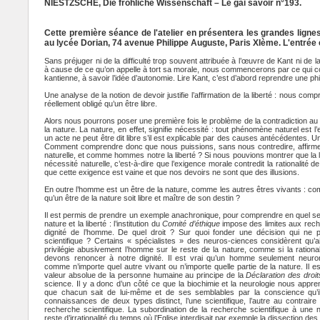
NIESTZSCHE, Die fröhliche Wissenschaft – Le gai savoir n°193.
Cette première séance de l'atelier en présentera les grandes lignes
au lycée Dorian, 74 avenue Philippe Auguste, Paris XIème. L'entrée es
Sans préjuger ni de la difficulté trop souvent attribuée à l’œuvre de Kant ni de
à cause de ce qu’on appelle à tort sa morale, nous commencerons par ce qui con
kantienne, à savoir l’idée d’autonomie. Lire Kant, c’est d’abord reprendre une phil
Une analyse de la notion de devoir justifie l’affirmation de la liberté : nous com
réellement obligé qu’un être libre.
Alors nous pourrons poser une première fois le problème de la contradiction au m
la nature. La nature, en effet, signifie nécessité : tout phénomène naturel est 
un acte ne peut être dit libre s’il est explicable par des causes antécédentes. Un
Comment comprendre donc que nous puissions, sans nous contredire, affirm
naturelle, et comme hommes notre la liberté ? Si nous pouvions montrer que la li
nécessité naturelle, c’est-à-dire que l’exigence morale contredit la rationalité de
que cette exigence est vaine et que nos devoirs ne sont que des illusions.
En outre l’homme est un être de la nature, comme les autres êtres vivants : co
qu’un être de la nature soit libre et maître de son destin ?
Il est permis de prendre un exemple anachronique, pour comprendre en quel sens
nature et la liberté : l’institution du
Comité d’éthique
impose des limites aux rech
dignité de l’homme. De quel droit ? Sur quoi fonder une décision qui ne
scientifique ? Certains « spécialistes » des neuros-ciences considèrent qu’ai
privilégie abusivement l’homme sur le reste de la nature, comme si la rationalit
devons renoncer à notre dignité. Il est vrai qu’un homme seulement neuron
comme n’importe quel autre vivant ou n’importe quelle partie de la nature. Il est
valeur absolue de la personne humaine au principe de la
Déclaration des droi
science. Il y a donc d’un côté ce que la biochimie et la neurologie nous appre
que chacun sait de lui-même et de ses semblables par la conscience qu’i
connaissances de deux types distinct, l’une scientifique, l’autre au contrai
recherche scientifique. La subordination de la recherche scientifique à une n
reste d’irrationalité du temps où l’Eglise interdisait par exemple la dissection de