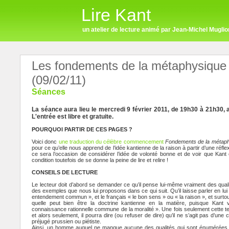
Lire Kant
un atelier de lecture animé par Jean-Michel Muglio
Les fondements de la métaphysique
(09/02/11)
Séances
La séance aura lieu le mercredi 9 février 2011, de 19h30 à 21h30, 
L'entrée est libre et gratuite.
POURQUOI PARTIR DE CES PAGES ?
Voici donc
une traduction du célèbre commencement
Fondements de la métap
pour ce qu’elle nous apprend de l’idée kantienne de la raison à partir d’une réfle
ce sera l’occasion de considérer l’idée de volonté bonne et de voir que Kant
condition toutefois de se donne la peine de lire et relire !
CONSEILS DE LECTURE
Le lecteur doit d’abord se demander ce qu’il pense lui-même vraiment des qua
des exemples que nous lui proposons dans ce qui suit. Qu’il laisse parler en lui 
entendement commun », et le français « le bon sens » ou « la raison », et surtou
quelle peut bien être la doctrine kantienne en la matière, puisque Kant
connaissance rationnelle commune de la moralité ». Une fois seulement cette te
et alors seulement, il pourra dire (ou refuser de dire) qu’il ne s’agit pas d’
préjugé prussien ou piétiste.
Ainsi, un homme auquel ne manque aucune des qualités qui sont énumérées