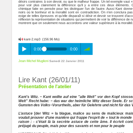
désirs contraires à son devoir, ou que le malheur frappe. Un tel exemple vaut «
pour voir plus clairement la différence qu’il y a entre ces deux éléments. 
chimique faite en pensée pour les distinguer l’un de l’autre. Aussi Kant donn
noirs où le bonheur et la moralité sont en contradiction. On n’en conclura pas q
exige de telles épreuves et qu’elle disparaît si désir et devoir se trouvent d’a
réflexion la représentation de situations qui permettent de voir la différence de 
montrent que on seulement nous accordons une valeur supérieure à la moralité
kant-2.mp3
(156.96 Mo)
0:00
0:00
Jean-Michel Muglioni
Samedi 22 Janvier 2011
Lire Kant (26/01/11)
Présentation de l'atelier
Kant's Witz. − Kant wollte auf eine "alle Welt" vor den Kopf stoss
Welt" Recht habe: − das war der heimliche Witz dieser Seele. Er s
Gunsten des Volks−Vorurtheils, aber für Gelehrte und nicht für das 
L’astuce
[der Witz = la blague, malice au sens de malicieux ma
voulait prouver d’une manière qui frappe l’esprit de « tout le monde
raison : - c’était là la secrète astuce de cette âme. Il écrivit co
préjugé du peuple, mais pour des savants et non pour le peuple