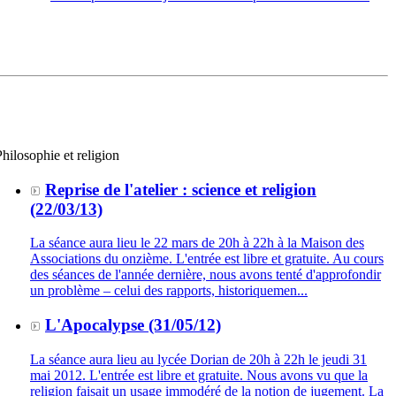
Philosophie et religion
Reprise de l'atelier : science et religion
(22/03/13)
La séance aura lieu le 22 mars de 20h à 22h à la Maison des
Associations du onzième. L'entrée est libre et gratuite. Au cours
des séances de l'année dernière, nous avons tenté d'approfondir
un problème – celui des rapports, historiquemen...
L'Apocalypse (31/05/12)
La séance aura lieu au lycée Dorian de 20h à 22h le jeudi 31
mai 2012. L'entrée est libre et gratuite. Nous avons vu que la
religion faisait un usage immodéré de la notion de jugement. La