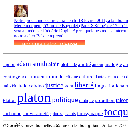
Notre prochaine lecture aura lieu le 18 février 2011, à la librairi
Merle moqueur, 53 rue de Bagnolet (Paris XXème) de 17h à 19h
sera animée par Frédéric Dupin. Après quelques mois d'interrup
notre atelier Balzac reprend a...
adam smith
alain
amitié
an
analogie
a priori
alcibiade
amour
conventionnelle
contingence
culture
critique
dante
destin
dieu
liberté
justice
kant
lingua italiana
m
italo calvino
individu
platon
politique
raiso
Platon
proudhon
pratique
tocqu
sorbonne
souveraineté
thrasymaque
spinoza
statuts
© Société Conventionnelle. 265 rue du faubourg Saint-Antoine, 7501