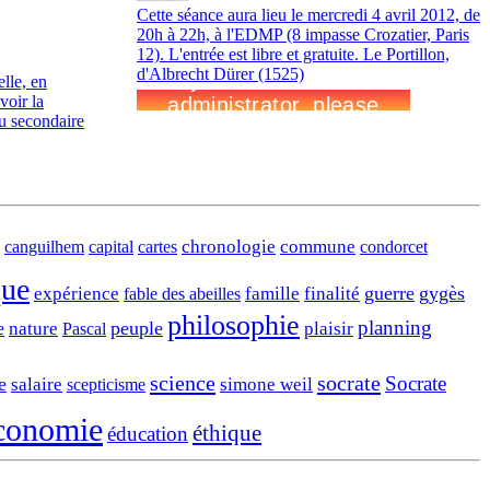
Cette séance aura lieu le mercredi 4 avril 2012, de
20h à 22h, à l'EDMP (8 impasse Crozatier, Paris
12). L'entrée est libre et gratuite. Le Portillon,
d'Albrecht Dürer (1525)
lle, en
voir la
du secondaire
chronologie
commune
canguilhem
capital
cartes
condorcet
que
guerre
gygès
expérience
famille
finalité
fable des abeilles
philosophie
planning
e
peuple
nature
plaisir
Pascal
science
socrate
Socrate
e
salaire
simone weil
scepticisme
conomie
éthique
éducation