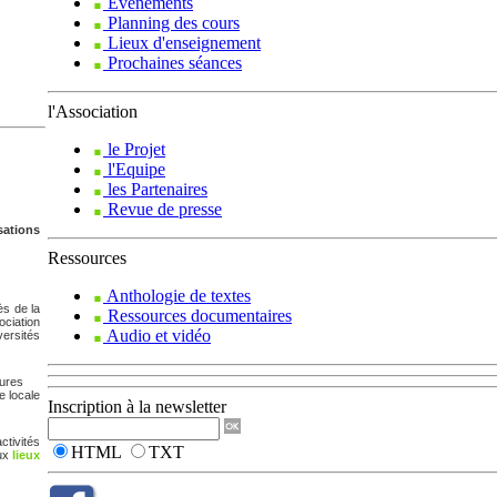
Évènements
Planning des cours
Lieux d'enseignement
Prochaines séances
l'Association
le Projet
l'Equipe
les Partenaires
Revue de presse
sations
Ressources
Anthologie de textes
ès de la
Ressources documentaires
ciation
Audio et vidéo
versités
tures
e locale
Inscription à la newsletter
tivités
HTML
TXT
aux
lieux