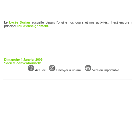
Le
Lycée Dorian
accueille depuis l'origine nos cours et nos activités. Il est encore 
principal
lieu d'enseignement.
Dimanche 4 Janvier 2009
Société conventionnelle
Accueil
Envoyer à un ami
Version imprimable