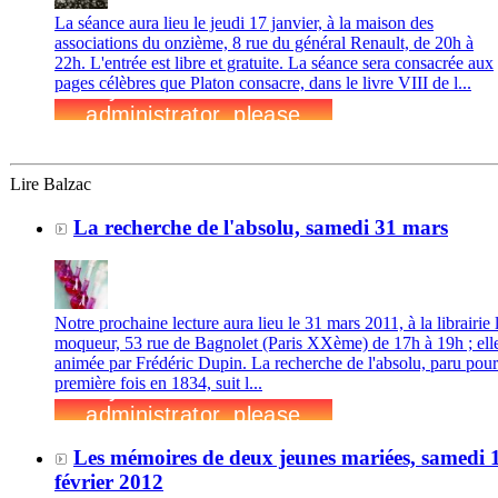
La séance aura lieu le jeudi 17 janvier, à la maison des
associations du onzième, 8 rue du général Renault, de 20h à
22h. L'entrée est libre et gratuite. La séance sera consacrée aux
pages célèbres que Platon consacre, dans le livre VIII de l...
Lire Balzac
La recherche de l'absolu, samedi 31 mars
Notre prochaine lecture aura lieu le 31 mars 2011, à la librairie
moqueur, 53 rue de Bagnolet (Paris XXème) de 17h à 19h ; elle
animée par Frédéric Dupin. La recherche de l'absolu, paru pour
première fois en 1834, suit l...
Les mémoires de deux jeunes mariées, samedi 
février 2012