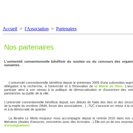
Accueil
>
l'Association
>
Partenaires
Nos partenaires
L'université conventionnelle bénéficie du soutien ou du concours des organi
suivantes.
L'université conventionnelle bénéficie depuis le printemps 2009 d'une subvention aupr
délégation à la recherche, à l'université et à l'innovation de
la Mairie de Paris.
L'asso
participe ainsi à son niveau à la politique de démocratisation et d'ouverture des uni
parisiennes au public de la ville.
L'université conventionnelle bénéficie depuis ses débuts de l'aide des élus et des struc
de la mairie du onzième (MdA, forum des associations...) ; l'UC s'associe en retour à la vi
et à la démocratie de quartier.
La librairie Le Merle moqueur nous accompagne depuis la rentrée 2010 dans nos ac
littéraires (études d'oeuvres, rencontres avec des écrivains...) Elle est un de nos nouve
d'enseignement.