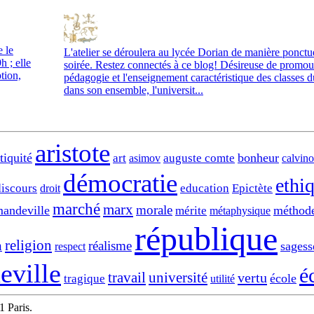
e le
L'atelier se déroulera au lycée Dorian de manière ponctue
 ; elle
soirée. Restez connectés à ce blog! Désireuse de promou
tion,
pédagogie et l'enseignement caractéristique des classes 
dans son ensemble, l'universit...
aristote
tiquité
bonheur
art
auguste comte
asimov
calvino
démocratie
ethi
discours
education
Epictète
droit
marché
marx
morale
andeville
méthod
mérite
métaphysique
république
religion
n
réalisme
sagess
respect
eville
é
travail
université
vertu
école
tragique
utilité
1 Paris.