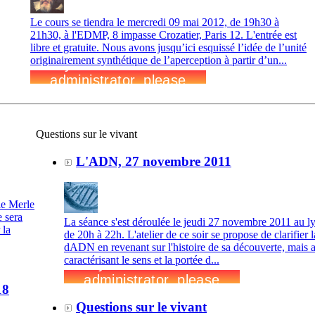
Le cours se tiendra le mercredi 09 mai 2012, de 19h30 à
21h30, à l'EDMP, 8 impasse Crozatier, Paris 12. L'entrée est
libre et gratuite. Nous avons jusqu’ici esquissé l’idée de l’unité
originairement synthétique de l’aperception à partir d’un...
Questions sur le vivant
L'ADN, 27 novembre 2011
 le Merle
 sera
La séance s'est déroulée le jeudi 27 novembre 2011 au l
 la
de 20h à 22h. L'atelier de ce soir se propose de clarifier 
dADN en revenant sur l'histoire de sa découverte, mais a
caractérisant le sens et la portée d...
18
Questions sur le vivant