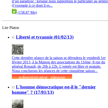
d’un paradoxe : lorsque nous rapportons le particulier au généra
(l’exemple à ce dont il es...
(158.87 Mo)
Lire Platon
Liberté et tyrannie (01/02/13)
Cette dernière séance de la saison se déroulera le vendredi 1er
février 2013, à la Maison des associations du 11ème, 8 rue du
général Renault, de 20h à 22h. L'entrée est libre et gratuite.
Nous conclurons les séances de cette cinquième saison...
L'homme démocratique est-il le "dernier
homme" ? (17/01/13)