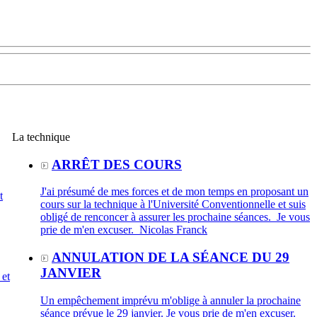
La technique
ARRÊT DES COURS
J'ai présumé de mes forces et de mon temps en proposant un
t
cours sur la technique à l'Université Conventionnelle et suis
obligé de renconcer à assurer les prochaine séances. Je vous
prie de m'en excuser. Nicolas Franck
ANNULATION DE LA SÉANCE DU 29
JANVIER
 et
Un empêchement imprévu m'oblige à annuler la prochaine
séance prévue le 29 janvier. Je vous prie de m'en excuser.