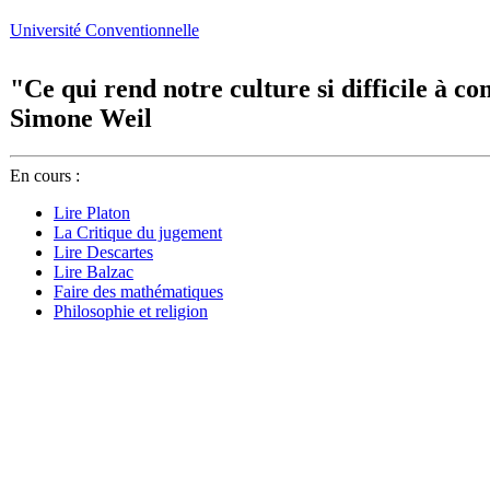
Université Conventionnelle
"Ce qui rend notre culture si difficile à co
Simone Weil
En cours :
Lire Platon
La Critique du jugement
Lire Descartes
Lire Balzac
Faire des mathématiques
Philosophie et religion