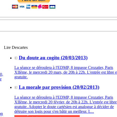
Lire Descartes
Du doute au cogito (20/03/2013)
La séance se déroulera à l'EDMP, 8 impasse Crozatier, Paris
XIIème, le mercredi 20 mars, de 20h à 22h. L'entrée est libre e
0,
gratuite.
e
La morale par provision (20/02/2013)
La séance se déroulera à l'EDMP, 8 impasse Crozatier, Paris
XIIème, le mercredi 20 février, de 20h à 22h. L'entrée est libre
gratuite. Adopter le doute cartésien est analogue à décider de
détruire son logis pour s'en bâtir un meilleur. L...
on