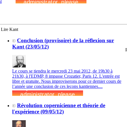
l
Lire Kant
Conclusion (provisoire) de la réflexion sur
Kant (23/05/12)
Le cours se tiendra le mercredi 23 mai 2012, de 19h30 à
21h30, à l'EDMP, 8 impasse Crozatier, Paris 12. L'entrée est
libre et gratuite. Nous improviserons pour ce dernier cours de
l’année une conclusion de ces leçons kantiennes....
Révolution copernicienne et théorie de
l'expérience (09/05/12)