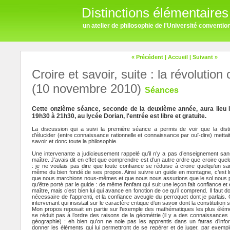
Distinctions élémentaires
un atelier de philosophie de l'Université conventi
« Précédent
|
Accueil
|
Suivant »
Croire et savoir, suite : la révolutio
(10 novembre 2010)
Séances
Cette onzième séance, seconde de la deuxième année, aura lieu
19h30 à 21h30, au lycée Dorian, l'entrée est libre et gratuite.
La discussion qui a suivi la première séance a permis de voir que la distin
d’élucider (entre connaissance rationnelle et connaissance par ouï-dire) mettait
savoir et donc toute la philosophie.
Une intervenante a judicieusement rappelé qu’il n’y a pas d’enseignement san
maître. J’avais dit en effet que comprendre est d’un autre ordre que croire quelq
: je ne voulais pas dire que toute confiance se réduise à croire quelqu’un sa
même du bien fondé de ses propos. Ainsi suivre un guide en montagne, c’est lui 
que nous marchions nous-mêmes et que nous nous assurions que le sol nous p
qu’être porté par le guide : de même l’enfant qui suit une leçon fait confiance 
maître, mais c’est bien lui qui avance en fonction de ce qu’il comprend. Il faut d
nécessaire de l’apprenti, et la confiance aveugle du perroquet dont je parlais. 
intervenant qui insistait sur le caractère critique d’un savoir dont la constitution
Mon propos reposait en partie sur l’exemple des mathématiques les plus élémen
se réduit pas à l’ordre des raisons de la géométrie (il y a des connaissances
géographie) : eh bien qu’on ne noie pas les apprentis dans un fatras d’info
donner les éléments qui lui permettront de se repérer et de juger, par exemple