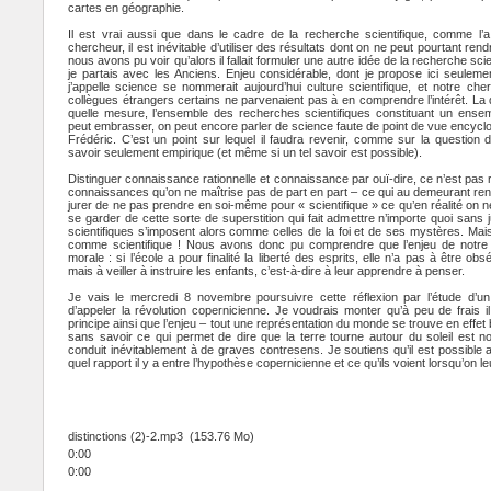
cartes en géographie.
Il est vrai aussi que dans le cadre de la recherche scientifique, comme l’a
chercheur, il est inévitable d’utiliser des résultats dont on ne peut pourtant ren
nous avons pu voir qu’alors il fallait formuler une autre idée de la recherche sci
je partais avec les Anciens. Enjeu considérable, dont je propose ici seuleme
j’appelle science se nommerait aujourd’hui culture scientifique, et notre c
collègues étrangers certains ne parvenaient pas à en comprendre l’intérêt. La
quelle mesure, l’ensemble des recherches scientifiques constituant un ens
peut embrasser, on peut encore parler de science faute de point de vue encycl
Frédéric. C’est un point sur lequel il faudra revenir, comme sur la question 
savoir seulement empirique (et même si un tel savoir est possible).
Distinguer connaissance rationnelle et connaissance par ouï-dire, ce n’est pa
connaissances qu’on ne maîtrise pas de part en part – ce qui au demeurant rendr
jurer de ne pas prendre en soi-même pour « scientifique » ce qu’en réalité on 
se garder de cette sorte de superstition qui fait admettre n’importe quoi sans 
scientifiques s’imposent alors comme celles de la foi et de ses mystères. Mai
comme scientifique ! Nous avons donc pu comprendre que l’enjeu de notre dis
morale : si l’école a pour finalité la liberté des esprits, elle n’a pas à être ob
mais à veiller à instruire les enfants, c’est-à-dire à leur apprendre à penser.
Je vais le mercredi 8 novembre poursuivre cette réflexion par l’étude d’u
d’appeler la révolution copernicienne. Je voudrais monter qu’à peu de frais i
principe ainsi que l’enjeu – tout une représentation du monde se trouve en effet
sans savoir ce qui permet de dire que la terre tourne autour du soleil est no
conduit inévitablement à de graves contresens. Je soutiens qu’il est possible
quel rapport il y a entre l’hypothèse copernicienne et ce qu’ils voient lorsqu’on le
distinctions (2)-2.mp3
(153.76 Mo)
0:00
0:00