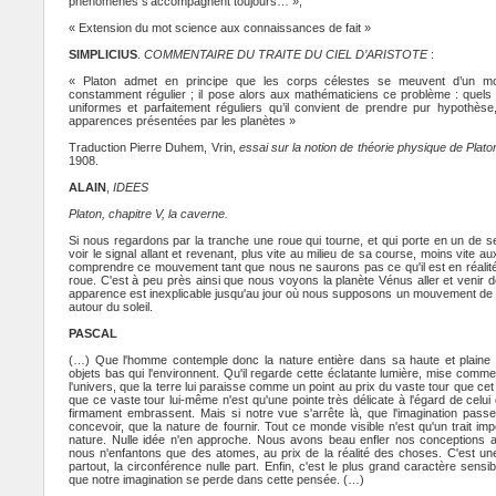
phénomènes s’accompagnent toujours… »,
« Extension du mot science aux connaissances de fait »
SIMPLICIUS
.
COMMENTAIRE DU TRAITE DU CIEL D’ARISTOTE
:
« Platon admet en principe que les corps célestes se meuvent d’un mou
constamment régulier ; il pose alors aux mathématiciens ce problème : quels
uniformes et parfaitement réguliers qu’il convient de prendre pur hypothèse
apparences présentées par les planètes »
Traduction Pierre Duhem, Vrin,
essai sur la notion de théorie physique de Plat
1908.
ALAIN
,
IDEES
Platon, chapitre V, la caverne.
Si nous regardons par la tranche une roue qui tourne, et qui porte en un de s
voir le signal allant et revenant, plus vite au milieu de sa course, moins vite 
comprendre ce mouvement tant que nous ne saurons pas ce qu'il est en réalité
roue. C'est à peu près ainsi que nous voyons la planète Vénus aller et venir de 
apparence est inexplicable jusqu'au jour où nous supposons un mouvement de ce
autour du soleil.
PASCAL
(…) Que l'homme contemple donc la nature entière dans sa haute et plaine m
objets bas qui l'environnent. Qu'il regarde cette éclatante lumière, mise comme
l'univers, que la terre lui paraisse comme un point au prix du vaste tour que cet 
que ce vaste tour lui-même n'est qu'une pointe très délicate à l'égard de celui 
firmament embrassent. Mais si notre vue s'arrête là, que l'imagination passe 
concevoir, que la nature de fournir. Tout ce monde visible n'est qu'un trait imp
nature. Nulle idée n'en approche. Nous avons beau enfler nos conceptions 
nous n'enfantons que des atomes, au prix de la réalité des choses. C'est une 
partout, la circonférence nulle part. Enfin, c'est le plus grand caractère sensi
que notre imagination se perde dans cette pensée. (…)