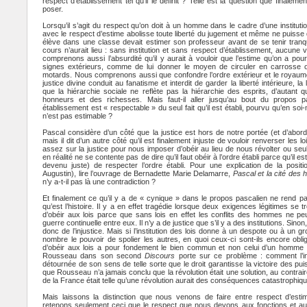
respect d’établissement tel qu’il le définit ? Telle est la question que finale
poser.
Lorsqu’il s’agit du respect qu’on doit à un homme dans le cadre d’une institu
avec le respect d’estime abolisse toute liberté du jugement et même ne puisse
élève dans une classe devait estimer son professeur avant de se tenir tranqui
cours n’aurait lieu : sans institution et sans respect d’établissement, aucun
comprenons aussi l’absurdité qu’il y aurait à vouloir que l’estime qu’on a po
signes extérieurs, comme de lui donner le moyen de circuler en carrosse 
motards. Nous comprenons aussi que confondre l’ordre extérieur et le royaume 
justice divine conduit au fanatisme et interdit de garder la liberté intérieure, 
que la hiérarchie sociale ne reflète pas la hiérarchie des esprits, d’autant
honneurs et des richesses. Mais faut-il aller jusqu’au bout du propos p
établissement est « respectable » du seul fait qu’il est établi, pourvu qu’en soi
n’est pas estimable ?
Pascal considère d’un côté que la justice est hors de notre portée (et d’abor
mais il dit d’un autre côté qu’il est finalement injuste de vouloir renverser les 
assez sur la justice pour nous imposer d’obéir au lieu de nous révolter ou s
en réalité ne se contente pas de dire qu’il faut obéir à l’ordre établi parce qu’il est é
devenu juste) de respecter l’ordre établi. Pour une explication de la positi
Augustin), lire l’ouvrage de Bernadette Marie Delamarre,
Pascal et la cité des
n’y a-t-il pas là une contradiction ?
Et finalement ce qu’il y a de « cynique » dans le propos pascalien ne rend p
qu’est l’histoire. Il y a en effet tragédie lorsque deux exigences légitimes se tro
d’obéir aux lois parce que sans lois en effet les conflits des hommes ne 
guerre continuelle entre eux. Il n’y a de justice que s’il y a des institutions. Sin
donc de l’injustice. Mais si l’institution des lois donne à un despote ou à un
nombre le pouvoir de spolier les autres, en quoi ceux-ci sont-ils encore oblig
d’obéir aux lois a pour fondement le bien commun et non celui d’un homme 
Rousseau dans son second
Discours
porte sur ce problème : comment l’inst
détournée de son sens de telle sorte que le droit garantisse la victoire des pui
que Rousseau n’a jamais conclu que la révolution était une solution, au contrair
de la France était telle qu’une révolution aurait des conséquences catastrophiq
Mais laissons la distinction que nous venons de faire entre respect d’estim
retenons seulement ceci que le respect que nous devons aux fonctions et a