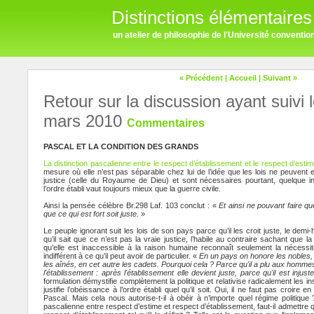
Distinctions élémentaires
un atelier de philosophie de l'Université conventi
« Précédent
|
Accueil
|
Suivant »
Retour sur la discussion ayant suivi 
mars 2010
Commentaires
PASCAL ET LA CONDITION DES GRANDS
La distinction pascalienne entre le respect d’établissement et le respect d’esti
mesure où elle n’est pas séparable chez lui de l’idée que les lois ne peuvent
justice (celle du Royaume de Dieu) et sont nécessaires pourtant, quelque in
l’ordre établi vaut toujours mieux que la guerre civile.
Ainsi la pensée célèbre Br.298 Laf. 103 conclut : «
Et ainsi ne pouvant faire que
que ce qui est fort soit juste.
»
Le peuple ignorant suit les lois de son pays parce qu’il les croit juste, le demi-
qu’il sait que ce n’est pas la vraie justice, l’habile au contraire sachant que 
qu’elle est inaccessible à la raison humaine reconnaît seulement la nécessi
indifférent à ce qu’il peut avoir de particulier. «
En un pays on honore les nobles, en
les aînés, en cet autre les cadets. Pourquoi cela ? Parce qu'il a plu aux hommes
l'établissement : après l'établissement elle devient juste, parce qu'il est injust
formulation démystifie complètement la politique et relativise radicalement les ins
justifie l’obéissance à l’ordre établi quel qu’il soit. Oui, il ne faut pas croire en
Pascal. Mais cela nous autorise-t-il à obéir à n’importe quel régime politique 
pascalienne entre respect d’estime et respect d’établissement, faut-il admettre q