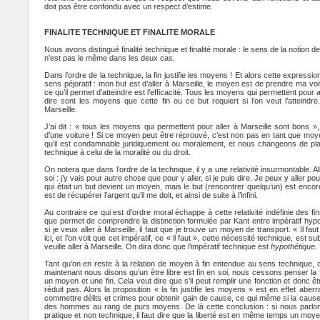
doit pas être confondu avec un respect d’estime.
FINALITE TECHNIQUE ET FINALITE MORALE
Nous avons distingué finalité technique et finalité morale : le sens de la notion de
n’est pas le même dans les deux cas.
Dans l’ordre de la technique, la fin justifie les moyens ! Et alors cette express
sens péjoratif : mon but est d’aller à Marseille, le moyen est de prendre ma voi
ce qu’il permet d’atteindre est l’efficacité. Tous les moyens qui permettent pour a
dire sont les moyens que cette fin ou ce but requiert si l’on veut l’atteindre.
Marseille.
J’ai dit : « tous les moyens qui permettent pour aller à Marseille sont bons 
d’une voiture ! Si ce moyen peut être réprouvé, c’est non pas en tant que moyen
qu’il est condamnable juridiquement ou moralement, et nous changeons de pla
technique à celui de la moralité ou du droit.
On notera que dans l’ordre de la technique, il y a une relativité insurmontable. Al
soi : j’y vais pour autre chose que pour y aller, si je puis dire. Je peux y aller p
qui était un but devient un moyen, mais le but (rencontrer quelqu’un) est enco
est de récupérer l’argent qu’il me doit, et ainsi de suite à l’infini.
Au contraire ce qui est d’ordre moral échappe à cette relativité indéfinie des 
que permet de comprendre la distinction formulée par Kant entre impératif hypot
si je veux aller à Marseille, il faut que je trouve un moyen de transport. « Il fa
ici, et l’on voit que cet impératif, ce « il faut », cette nécessité technique, est 
veuille aller à Marseille. On dira donc que l’impératif technique est
hypothétique
.
Tant qu’on en reste à la relation de moyen à fin entendue au sens technique, on
maintenant nous disons qu’un être libre est fin en soi, nous cessons penser la f
un moyen et une fin. Cela veut dire que s’il peut remplir une fonction et donc 
réduit pas. Alors la proposition « la fin justifie les moyens » est en effet aberr
commettre délits et crimes pour obtenir gain de cause, ce qui même si la cause e
des hommes au rang de purs moyens. De là cette conclusion : si nous parlons
pratique et non technique, il faut dire que la liberté est en même temps un moyen 