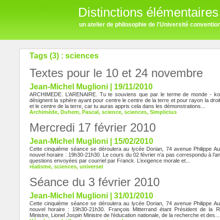
Distinctions élémentaires
un atelier de philosophie de l'Université conventi
Tags (3) : sciences
Textes pour le 10 et 24 novembre
Jean-Michel Muglioni | 19/11/2010
ARCHIMEDE. L’ARENAIRE. Tu te souviens que par le terme de monde - kos
désignent la sphère ayant pour centre le centre de la terre et pour rayon la droi
et le centre de la terre, car tu auras appris cela dans les démonstrations...
Archimède
,
Duhem
,
Pascal
,
science
,
sciences
,
Simplicius
Mercredi 17 février 2010
Jean-Michel Muglioni | 15/02/2010
Cette cinquième séance se déroulera au lycée Dorian, 74 avenue Philippe A
nouvel horaire : 19h30-21h30. Le cours du 02 février n’a pas correspondu à l’an
questions envoyées par courriel par Franck. L’exigence morale et...
réalisme
,
sciences
,
universel
Séance du 3 février 2010
Jean-Michel Muglioni | 31/01/2010
Cette cinquième séance se déroulera au lycée Dorian, 74 avenue Philippe A
nouvel horaire : 19h30-21h30. François Mitterrand étant Président de la 
Ministre, Lionel Jospin Ministre de l’éducation nationale, de la recherche et des...