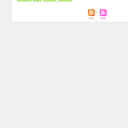
Hérodote
,
relatif
,
sciences
,
universel