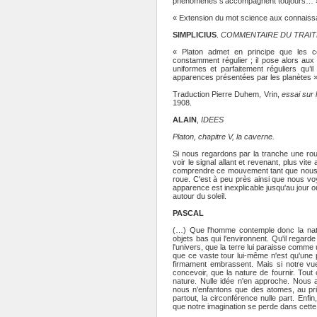
phénomènes s’accompagnent toujours… 
« Extension du mot science aux connaissa
SIMPLICIUS
.
COMMENTAIRE DU TRAITE
« Platon admet en principe que les c
constamment régulier ; il pose alors aux
uniformes et parfaitement réguliers qu’i
apparences présentées par les planètes 
Traduction Pierre Duhem, Vrin,
essai sur 
1908.
ALAIN
,
IDEES
Platon, chapitre V, la caverne.
Si nous regardons par la tranche une rou
voir le signal allant et revenant, plus vi
comprendre ce mouvement tant que nous ne
roue. C'est à peu près ainsi que nous voyo
apparence est inexplicable jusqu'au jour
autour du soleil.
PASCAL
(…) Que l'homme contemple donc la natur
objets bas qui l'environnent. Qu'il regar
l'univers, que la terre lui paraisse comme 
que ce vaste tour lui-même n'est qu'une po
firmament embrassent. Mais si notre vue 
concevoir, que la nature de fournir. Tout 
nature. Nulle idée n'en approche. Nous
nous n'enfantons que des atomes, au prix
partout, la circonférence nulle part. Enfi
que notre imagination se perde dans cett