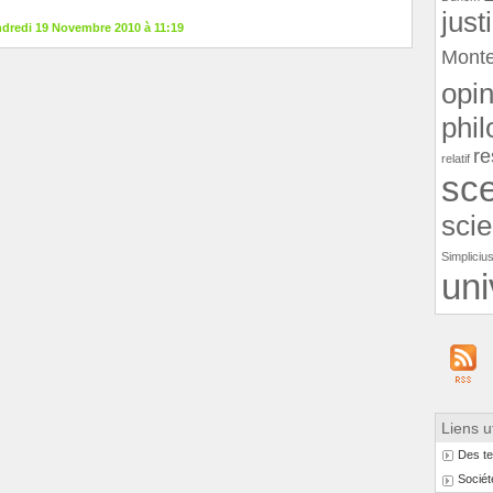
just
ndredi 19 Novembre 2010 à 11:19
Monte
opi
phil
re
relatif
sce
sci
Simpliciu
uni
Liens u
Des te
Sociét