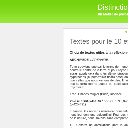
Distincti
un atelier de phil
«
Textes pour le 10 
Choix de textes utiles à la réflexio
ARCHIMEDE
.
L’ARENAIRE.
Tu te souviens que par le terme de monde
centre le centre de la terre et pour rayon l
auras appris cela dans les démonstratio
hypothèses (hupothe’siô’n tinôn) desque
que celles que nous venons de dire. Il fait
que la terre tourne autour du soleil sel
trajectoire…
Trad. Charles Mugler (Budé) modifiée.
VICTOR BROCHARD
:
LES SCEPTIQU
(p.420-421)
« Jamais les anciens n’auraient consent
nous leur donnons aujourd’hui. Pour eux, s
de la nature, nous savons sans comprend
« …Constat de corrélations dont la co