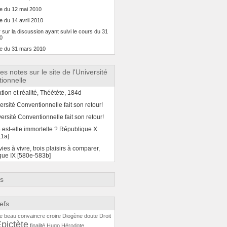
e du 12 mai 2010
 du 14 avril 2010
 sur la discussion ayant suivi le cours du 31
0
e du 31 mars 2010
es notes sur le site de l'Université
ionnelle
tion et réalité, Théétète, 184d
ersité Conventionnelle fait son retour!
ersité Conventionnelle fait son retour!
 est-elle immortelle ? République X
11a]
vies à vivre, trois plaisirs à comparer,
que IX [580e-583b]
es
efs
e
beau
convaincre
croire
Diogène
doute
Droit
pictète
finalité
Hugo
Hérodote