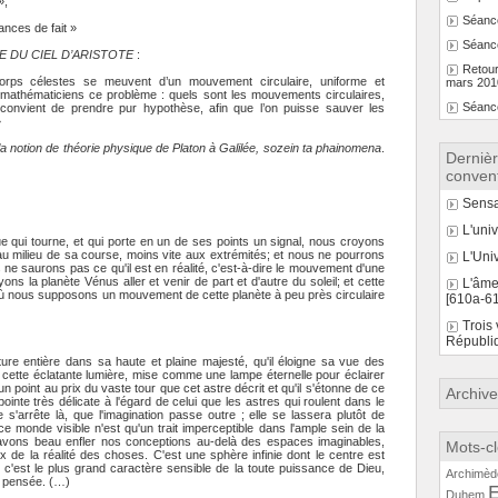
»,
Séanc
nces de fait »
Séance
 DU CIEL D’ARISTOTE
:
Retour
orps célestes se meuvent d’un mouvement circulaire, uniforme et
mars 201
 mathématiciens ce problème : quels sont les mouvements circulaires,
Séanc
l convient de prendre pur hypothèse, afin que l’on puisse sauver les
»
la notion de théorie physique de Platon à Galilée, sozein ta phainomena
.
Dernièr
convent
Sensa
L'univ
e qui tourne, et qui porte en un de ses points un signal, nous croyons
te au milieu de sa course, moins vite aux extrémités; et nous ne pourrons
L'Univ
 saurons pas ce qu'il est en réalité, c'est-à-dire le mouvement d'une
ns la planète Vénus aller et venir de part et d'autre du soleil; et cette
L'âme
 où nous supposons un mouvement de cette planète à peu près circulaire
[610a-6
Trois 
Républi
e entière dans sa haute et plaine majesté, qu'il éloigne sa vue des
de cette éclatante lumière, mise comme une lampe éternelle pour éclairer
un point au prix du vaste tour que cet astre décrit et qu'il s'étonne de ce
Archiv
inte très délicate à l'égard de celui que les astres qui roulent dans le
s'arrête là, que l'imagination passe outre ; elle se lassera plutôt de
ce monde visible n'est qu'un trait imperceptible dans l'ample sein de la
 avons beau enfler nos conceptions au-delà des espaces imaginables,
Mots-cl
 de la réalité des choses. C'est une sphère infinie dont le centre est
n, c'est le plus grand caractère sensible de la toute puissance de Dieu,
Archimèd
e pensée. (…)
E
Duhem