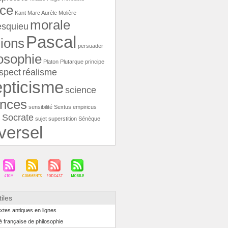
ice
Kant
Marc Aurèle
Molière
morale
squieu
Pascal
nions
persuader
osophie
Platon
Plutarque
principe
spect
réalisme
pticisme
science
ences
sensibilité
Sextus empiricus
Socrate
s
sujet
superstition
Sénèque
versel
tiles
xtes antiques en lignes
é française de philosophie