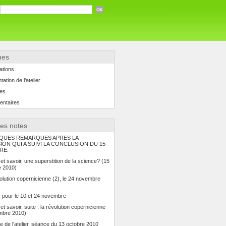
ues
ations
ation de l'atelier
es
ntaires
res notes
QUES REMARQUES APRES LA
ION QUI A SUIVI LA CONCLUSION DU 15
RE.
 et savoir, une superstition de la science? (15
 2010)
olution copernicienne (2), le 24 novembre
 pour le 10 et 24 novembre
et savoir, suite : la révolution copernicienne
mbre 2010)
e de l'atelier, séance du 13 octobre 2010