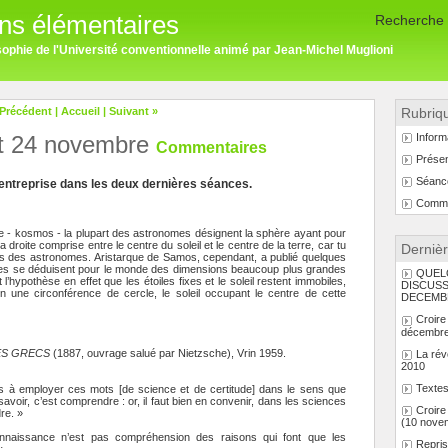
ons élémentaires
Recherche
osophie de l'Université conventionnelle animé par Jean-Michel Muglioni
 Précédent
|
Accueil
|
Suivant »
Rubriq
et 24 novembre
Inform
Commentaires
Présent
Séanc
n entreprise dans les deux dernières séances.
Comme
 - kosmos - la plupart des astronomes désignent la sphère ayant pour
a droite comprise entre le centre du soleil et le centre de la terre, car tu
Derniè
ns des astronomes. Aristarque de Samos, cependant, a publié quelques
lles se déduisent pour le monde des dimensions beaucoup plus grandes
QUEL
 l’hypothèse en effet que les étoiles fixes et le soleil restent immobiles,
DISCUSS
on une circonférence de cercle, le soleil occupant le centre de cette
DECEMB
Croire
décembre
ES GRECS
(1887, ouvrage salué par Nietzsche), Vrin 1959.
La rév
2010
Textes
is à employer ces mots [de science et de certitude] dans le sens que
avoir, c’est comprendre : or, il faut bien en convenir, dans les sciences
Croire 
re. »
(10 nove
nnaissance n’est pas compréhension des raisons qui font que les
Repris