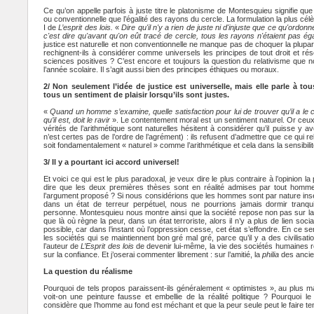
Ce qu’on appelle parfois à juste titre le platonisme de Montesquieu signifie que l
ou conventionnelle que l’égalité des rayons du cercle. La formulation la plus célè
I de
L’esprit des lois.
«
Dire qu'il n'y a rien de juste ni d'injuste que ce qu'ordonn
c'est dire qu'avant qu'on eût tracé de cercle, tous les rayons n'étaient pas é
justice est naturelle et non conventionnelle ne manque pas de choquer la plup
rechignent-ils à considérer comme universels les principes de tout droit et rése
sciences positives ? C’est encore et toujours la question du relativisme qu
l’année scolaire. Il s’agit aussi bien des principes éthiques ou moraux.
2/ Non seulement l’idée de justice est universelle, mais elle parle à to
tous un sentiment de plaisir lorsqu’ils sont justes.
«
Quand un homme s’examine, quelle satisfaction pour lui de trouver qu’il a le c
qu’il est, doit le ravir
». Le contentement moral est un sentiment naturel. Or ceu
vérités de l’arithmétique sont naturelles hésitent à considérer qu’il puisse y avo
n’est certes pas de l’ordre de l’agrément) : ils refusent d’admettre que ce qui re
soit fondamentalement « naturel » comme l’arithmétique et cela dans la sensibil
3/ Il y a pourtant ici accord universel!
Et voici ce qui est le plus paradoxal, je veux dire le plus contraire à l’opinion 
dire que les deux premières thèses sont en réalité admises par tout hommes
l’argument proposé ? Si nous considérions que les hommes sont par nature insen
dans un état de terreur perpétuel, nous ne pourrions jamais dormir tranqui
personne. Montesquieu nous montre ainsi que la société repose non pas sur la p
que là où règne la peur, dans un état terroriste, alors il n’y a plus de lien social
possible, car dans l’instant où l’oppression cesse, cet état s’effondre. En ce s
les sociétés qui se maintiennent bon gré mal gré, parce qu’il y a des civilisation
l’auteur de
L’Esprit des lois
de devenir lui-même, la vie des sociétés humaines r
sur la confiance. Et j’oserai commenter librement : sur l’amitié, la
philia
des ancie
La question du réalisme
Pourquoi de tels propos paraissent-ils généralement « optimistes », au plus 
voit-on une peinture fausse et embellie de la réalité politique ? Pourquoi le 
considère que l’homme au fond est méchant et que la peur seule peut le faire teni