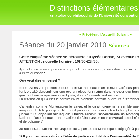
Distinctions élémentaires
un atelier de philosophie de l'Université conventi
« Précédent
|
Accueil
|
Suivant »
Séance du 20 janvier 2010
Séances
Cette cinquième séance se déroulera au lycée Dorian, 74 avenue Ph
ATTENTION : nouvelle horaire : 19h30-21h30.
Après la discussion qui a eu lieu après le dernier cours, je vais donc consacrer
à cette question :
Que veut dire universel ?
Nous avons vu que Montesquieu affirmait non seulement l’universalité des prin
l’universalité du sentiment que ces principes font naître dans le cœur des hom
que tout homme éprouve s’il est juste, donc d’un sentiment naturel.
La discussion qui a clos le dernier cours a amené certains auditeurs à s’étonner 
Car enfin, comme Montesquieu le savait et le disait lui-même, il semble q
moquent de tels principes. Ne faut-il pas dire que leurs intérêts les plus ba
justice ? Et, objection sur laquelle il faudra revenir, l’universalisme de Montes
l’attitude d’une époque – une manière de faire passer pour universel ce qui n’es
et de politique ?
Je retiendrais d’abord trois aspects de la pensée de Montesquieu dégagés à pa
1/ Il y a une universalité de l’idée de justice semblable à l’universalité de l