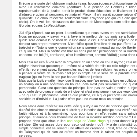
Il règne une sorte de hobbisme implicite (sans la conséquence philosophique de
avec un relativisme convenu (contraire à la pensée de Hobbes) : l’idée 
représentation de la justice serait le produit d’une éducation, et finalement il
d’admettre qu’un tel sentiment est naturel. Mieux : il n’y aurait aucune raison d’
qu’injuste. Ce choix relèverait seulement d’une croyance (ce qui veut dire qu’on
choix). On le voit, les résistances des lecteurs de Montesquieu sont celles des
Gorgias
et dans
La République.
J’ai déjà répondu sur un point. La confiance que nous avons en nos semblables
Nous ne pouvons « savoir » si à l’avenir le meilleur de nos amis sera fidèl
quelle sera demain la position de la lune dans le ciel. Car la fidélité dépend de 
rien sur son propre mouvement. N’est fidèle qu’un être libre de ne pas l’être. La 
trajectoire. (Notons que je donne ici un sens purement négatif au mot de liberté : 
ce qu’on fait. Mais la fidélité est libre au sens positif : permanence de la volon
est donc une foi (foi, confiance, c’est le même mot, comme fidélité) ; c’est donc
Mais cela n’a rien à voir avec la croyance en un conte ou en un mythe ; cela 
religion historique quelconque – même si la vérité de telle ou telle religion es
effet ils reprennent assez librement les mythes de leur religion, les grecs ont
à penser la vérité de l’humain : tel par exemple est le sens de la parenté ent
tragique (qui ne formule pas par hasard l’idée de justice).
Mais que la justice vaille mieux que l’injustice, que j’aie mieux à faire en collabo
un holdup ou à une opération en bourse, cela n’est pas seulement une ques
personnelle. C’est une question de principe. Non pas de valeur, notion subjec
avec celle de croyance, mais de principe, et c’est précisément ce que veux dire 
– ce qui est un pléonasme. Vaut ce que j’estime, ce à quoi j’accorde une valeur.
sociétés et d’individus. La justice n’est pas une valeur mais un principe.
Nous allons dons réfléchir sur cette idée qu’il n’y a au fond de principe que
mora
du côté des choses morales et du droit que la notion de principe a sa vérité : s
l’arithmétique et à la géométrie, nous pourrions en effet rester sans prin
principe, et aurions-nous l’honnêteté de faire la moindre addition correcte ? En 
propose donc que chacun lise
une page de Victor Hugo
qui peut donner à p
principe. Elle est assez dure pour ceux qui croient qu’il n’y a de rationalité que
simple honnêteté, est seulement une affaire de croyance. C’est, tirée de
Chos
de Talleyrand qui dit bien ce qu’est un homme dont la raison est coupée d
cerveau.