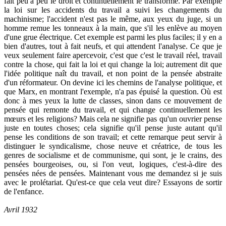
fait peu à peu le droit et continuellement le transforme. Par exemple
la loi sur les accidents du travail a suivi les changements du
machinisme; l'accident n'est pas le même, aux yeux du juge, si un
homme remue les tonneaux à la main, que s'il les enlève au moyen
d'une grue électrique. Cet exemple est parmi les plus faciles; il y en a
bien d'autres, tout à fait neufs, et qui attendent l'analyse. Ce que je
veux seulement faire apercevoir, c'est que c'est le travail réel, travail
contre la chose, qui fait la loi et qui change la loi; autrement dit que
l'idée politique naît du travail, et non point de la pensée abstraite
d'un réformateur. On devine ici les chemins de l'analyse politique, et
que Marx, en montrant l'exemple, n'a pas épuisé la question. Où est
donc à mes yeux la lutte de classes, sinon dans ce mouvement de
pensée qui remonte du travail, et qui change continuellement les
mœurs et les religions? Mais cela ne signifie pas qu'un ouvrier pense
juste en toutes choses; cela signifie qu'il pense juste autant qu'il
pense les conditions de son travail; et cette remarque peut servir à
distinguer le syndicalisme, chose neuve et créatrice, de tous les
genres de socialisme et de communisme, qui sont, je le crains, des
pensées bourgeoises, ou, si l'on veut, logiques, c'est-à-dire des
pensées nées de pensées. Maintenant vous me demandez si je suis
avec le prolétariat. Qu'est-ce que cela veut dire? Essayons de sortir
de l'enfance.
Avril 1932