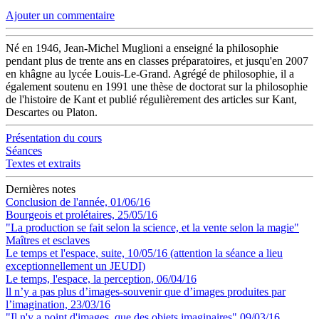
Ajouter un commentaire
Né en 1946, Jean-Michel Muglioni a enseigné la philosophie
pendant plus de trente ans en classes préparatoires, et jusqu'en 2007
en khâgne au lycée Louis-Le-Grand. Agrégé de philosophie, il a
également soutenu en 1991 une thèse de doctorat sur la philosophie
de l'histoire de Kant et publié régulièrement des articles sur Kant,
Descartes ou Platon.
Présentation du cours
Séances
Textes et extraits
Dernières notes
Conclusion de l'année, 01/06/16
Bourgeois et prolétaires, 25/05/16
"La production se fait selon la science, et la vente selon la magie"
Maîtres et esclaves
Le temps et l'espace, suite, 10/05/16 (attention la séance a lieu
exceptionnellement un JEUDI)
Le temps, l'espace, la perception, 06/04/16
ll n’y a pas plus d’images-souvenir que d’images produites par
l’imagination, 23/03/16
"Il n'y a point d'images, que des objets imaginaires" 09/03/16