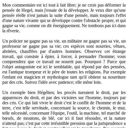
Mon commentaire est ici tout à fait libre; je ne crois pas déformer la
pensée de Hegel, mais j'essaie de la développer. Je veux dire qu'une
pensée réelle n'est jamais la suite d'une pensée, mais toujours l'effet
d'une nature vivante qui se développe contre l'obstacle propre, et qui
gagne sa vie, comme on dit énergiquement. Ne tombons pas ici dans
la rêverie.
Un policier ne gagne pas sa vie, un militaire ne gagne pas sa vie, un
professeur ne gagne pas sa vie; ces espèces sont nourries, vêtues,
abritées, chauffées par d'autres hommes. Observez cet étrange
travail, qui consiste à épier, à forcer, à persuader l'homme; vous
comprendrez que ce travail ne nourrit pas. Pourquoi ? Parce que
l'objet antagoniste est ici le semblable, qui répond par des pensées,
est l'antique trompeur et le père de toutes les religions. Par exemple
l'enfant est magicien et mythologue tant qu'il obtient sa nourriture
par des cris. Suivez l'idée avec patience; elle mène loin.
Un exemple bien Hégélien; les procès tueraient le droit, par les
apparences du droit, et par des victoires sur l'homme, toujours par
des cris. Ce qui fait vivre le droit c'est le conflit de l'homme et de la
terre, c'est telle servitude, concernant la source, le chemin, le mur,
telle nécessité, concernant l'équipe, l'outil, la machine, tel marché de
bœufs, de moutons, de blé, car ici il faut résoudre, et la nature
n'attend pas; c'est par cette irrésistible pression que la jurisprudence a