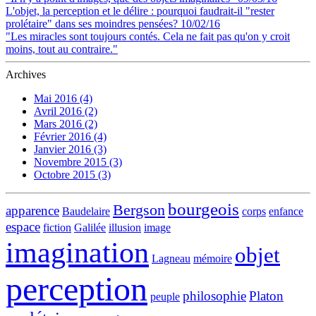
L'objet, la perception et le délire : pourquoi faudrait-il "rester
prolétaire" dans ses moindres pensées? 10/02/16
"Les miracles sont toujours contés. Cela ne fait pas qu'on y croit
moins, tout au contraire."
Archives
Mai 2016 (4)
Avril 2016 (2)
Mars 2016 (2)
Février 2016 (4)
Janvier 2016 (3)
Novembre 2015 (3)
Octobre 2015 (3)
bourgeois
Bergson
apparence
Baudelaire
corps
enfance
espace
fiction
Galilée
illusion
image
imagination
objet
Lagneau
mémoire
perception
philosophie
Platon
peuple