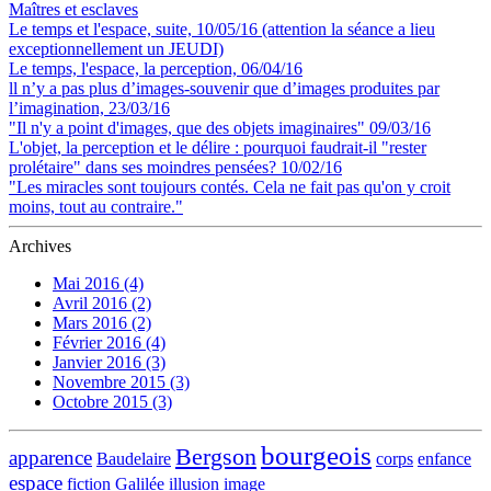
Maîtres et esclaves
Le temps et l'espace, suite, 10/05/16 (attention la séance a lieu
exceptionnellement un JEUDI)
Le temps, l'espace, la perception, 06/04/16
ll n’y a pas plus d’images-souvenir que d’images produites par
l’imagination, 23/03/16
"Il n'y a point d'images, que des objets imaginaires" 09/03/16
L'objet, la perception et le délire : pourquoi faudrait-il "rester
prolétaire" dans ses moindres pensées? 10/02/16
"Les miracles sont toujours contés. Cela ne fait pas qu'on y croit
moins, tout au contraire."
Archives
Mai 2016 (4)
Avril 2016 (2)
Mars 2016 (2)
Février 2016 (4)
Janvier 2016 (3)
Novembre 2015 (3)
Octobre 2015 (3)
bourgeois
Bergson
apparence
Baudelaire
corps
enfance
espace
fiction
Galilée
illusion
image