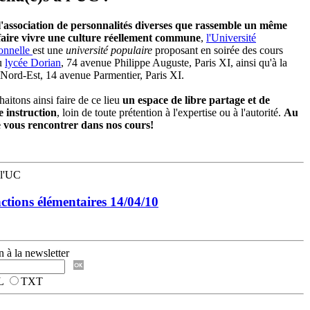
 l'association de personnalités diverses que rassemble un même
 faire vivre une culture réellement commune
,
l'Université
onnelle
est une
université populaire
proposant en soirée des cours
au
lycée Dorian
, 74 avenue Philippe Auguste, Paris XI, ainsi qu'à la
Nord-Est, 14 avenue Parmentier, Paris XI.
aitons ainsi faire de ce lieu
un espace de libre partage et de
instruction
, loin de toute prétention à l'expertise ou à l'autorité.
Au
e vous rencontrer dans nos cours!
 l'UC
nctions élémentaires 14/04/10
n à la newsletter
L
TXT