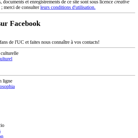
s, documents et enregistrements de ce site sont sous licence
creative
; merci de consulter
leurs conditions d'utilisation.
sur Facebook
ans de l'UC et faites nous connaître à vos contacts!
 culturelle
lturel
 ligne
losophia
cio
s
on