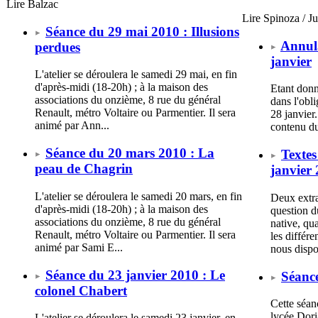
Lire Balzac
Lire Spinoza / J
Séance du 29 mai 2010 : Illusions
Annula
perdues
janvier
L'atelier se déroulera le samedi 29 mai, en fin
d'après-midi (18-20h) ; à la maison des
Etant donn
associations du onzième, 8 rue du général
dans l'obl
Renault, métro Voltaire ou Parmentier. Il sera
28 janvier
animé par Ann...
contenu du
Séance du 20 mars 2010 : La
Textes
peau de Chagrin
janvier
L'atelier se déroulera le samedi 20 mars, en fin
Deux extrai
d'après-midi (18-20h) ; à la maison des
question d
associations du onzième, 8 rue du général
native, qu
Renault, métro Voltaire ou Parmentier. Il sera
les différ
animé par Sami E...
nous dispo
Séance du 23 janvier 2010 : Le
Séance
colonel Chabert
Cette séan
lycée Dori
L'atelier se déroulera le samedi 23 janvier, en