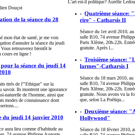
L'art est-il politique? Aurélie Ledo
ulien Douçot
Quatrième séance: "
tion de la séance du 28
rire" - Catharsis II
Séance du 1er avril 2010, au
salle B10, 74 avenue Philipp
é mon état de santé, je me vois
Paris XIème, 20h-22h. Entrée
igation d'annuler la séance du jeudi
gratuite. Après l...
. Vous retrouverez bientôt le
 cours en ligne !
Troisième séance: "L
 pour la séance du jeudi 14
larmes"-Catharsis I
 2010
Séance du 18 mars 2010, au 
salle B10, 74 avenue Philipp
ts tirés de l'"Ethique" sur la
Paris XIème, 20h-22h. Entrée
u savoir. Ils montrent une ignorance
gratuite. Nous avons vu la fo
asi-naturelle de l'homme, ainsi que
que, selon La Poétiqu...
ents modes de connaissance dont
serions....
Deuxième séance: "A
 du jeudi 14 janvier 2010
Hollywood"
ce aura lieu comme d'habitude au
Séance du 18 février 2010, a
an, 74 avenue Philippe Auguste
salle B10, 74 avenue Philipp