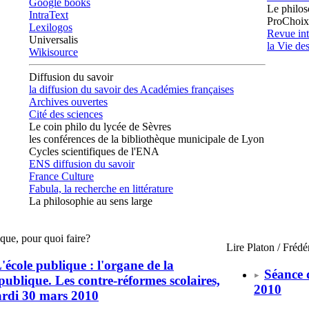
Google books
Le philos
IntraText
ProChoix
Lexilogos
Revue int
Universalis
la Vie de
Wikisource
Diffusion du savoir
la diffusion du savoir des Académies françaises
Archives ouvertes
Cité des sciences
Le coin philo du lycée de Sèvres
les conférences de la bibliothèque municipale de Lyon
Cycles scientifiques de l'ENA
ENS diffusion du savoir
France Culture
Fabula, la recherche en littérature
La philosophie au sens large
que, pour quoi faire?
Lire Platon / Fréd
'école publique : l'organe de la
Séance 
ublique. Les contre-réformes scolaires,
2010
rdi 30 mars 2010