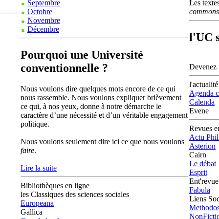
Les texte
Septembre
commons
Octobre
Novembre
Décembre
l'UC 
Pourquoi une Université
conventionnelle ?
Devenez f
l'actualité
Nous voulons dire quelques mots encore de ce qui
Agenda cu
nous rassemble. Nous voulons expliquer brièvement
Calenda
ce qui, à nos yeux, donne à notre démarche le
Evene
caractère d’une nécessité et d’un véritable engagement
politique.
Revues en
Actu Phi
Nous voulons seulement dire ici ce que nous voulons
Asterion
faire
.
Cairn
Le débat
Lire la suite
Esprit
Ent'revue
Bibliothèques en ligne
Fabula
les Classiques des sciences sociales
Liens So
Europeana
Methodo
Gallica
NonFicti