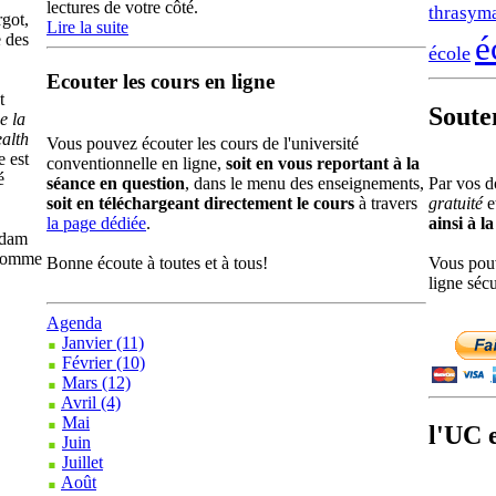
lectures de votre côté.
thrasym
rgot,
Lire la suite
é
e des
école
Ecouter les cours en ligne
t
Soute
e la
ealth
Vous pouvez écouter les cours de l'université
e est
conventionnelle en ligne,
soit en vous reportant à la
é
Par vos d
séance en question
, dans le menu des enseignements,
gratuité
e
soit en téléchargeant directement le cours
à travers
ainsi à l
la page dédiée
.
Adam
 comme
Vous pou
Bonne écoute à toutes et à tous!
ligne sécu
Agenda
Janvier (11)
Février (10)
Mars (12)
Avril (4)
Mai
l'UC e
Juin
Juillet
Août