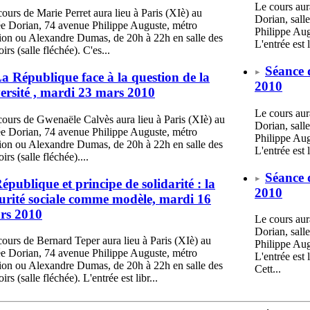
Le cours aur
ours de Marie Perret aura lieu à Paris (XIè) au
Dorian, sall
ée Dorian, 74 avenue Philippe Auguste, métro
Philippe Aug
ion ou Alexandre Dumas, de 20h à 22h en salle des
L'entrée est l
irs (salle fléchée). C'es...
Séance 
a République face à la question de la
2010
ersité , mardi 23 mars 2010
Le cours aur
cours de Gwenaële Calvès aura lieu à Paris (XIè) au
Dorian, sall
ée Dorian, 74 avenue Philippe Auguste, métro
Philippe Aug
ion ou Alexandre Dumas, de 20h à 22h en salle des
L'entrée est l
irs (salle fléchée)....
Séance 
épublique et principe de solidarité : la
2010
curité sociale comme modèle, mardi 16
rs 2010
Le cours aur
Dorian, sall
cours de Bernard Teper aura lieu à Paris (XIè) au
Philippe Aug
ée Dorian, 74 avenue Philippe Auguste, métro
L'entrée est l
ion ou Alexandre Dumas, de 20h à 22h en salle des
Cett...
irs (salle fléchée). L'entrée est libr...