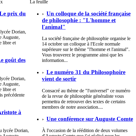
ux
La feuille
Le prix du
Un colloque de la société française
de philosophie : "L'homme et
l'animal"
 lycée Dorian,
e Auguste,
La société française de philosophie organise le
 libre et
14 octobre un colloque à l'Ecole normale
supérieure sur le thème "l'homme et l'animal".
Vous trouverez le programme ainsi que les
e goût des
information...
Le numéro 31 du Philosophoire
vient de sortir
lycée Dorian,
e Auguste,
 libre et
Consacré au thème de "l'universel" ce numéro
is précédente
de la revue de philosophie généraliste vous
permettra de retrouver des textes de certains
membres de notre association....
ristote à
Une conférence sur Auguste Comte
u lycée Dorian,
À l'occasion de la réédition de deux volumes
e Auguste,
d'Auguste Comte que j'ai réalisé pour les