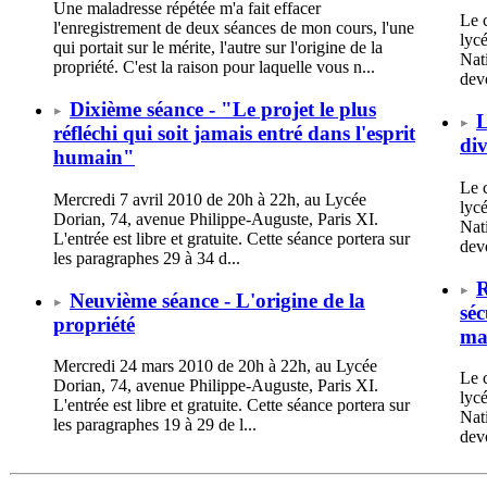
Une maladresse répétée m'a fait effacer
Le c
l'enregistrement de deux séances de mon cours, l'une
lyc
qui portait sur le mérite, l'autre sur l'origine de la
Nat
propriété. C'est la raison pour laquelle vous n...
devo
Dixième séance - "Le projet le plus
L
réfléchi qui soit jamais entré dans l'esprit
div
humain"
Le 
Mercredi 7 avril 2010 de 20h à 22h, au Lycée
lyc
Dorian, 74, avenue Philippe-Auguste, Paris XI.
Nat
L'entrée est libre et gratuite. Cette séance portera sur
devo
les paragraphes 29 à 34 d...
R
Neuvième séance - L'origine de la
sé
propriété
ma
Mercredi 24 mars 2010 de 20h à 22h, au Lycée
Le 
Dorian, 74, avenue Philippe-Auguste, Paris XI.
lyc
L'entrée est libre et gratuite. Cette séance portera sur
Nat
les paragraphes 19 à 29 de l...
devo