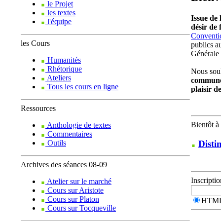
le Projet
les textes
Issue de
l'équipe
désir de
Conventi
les Cours
publics 
Générale 
Humanités
Rhétorique
Nous souh
Ateliers
commune 
Tous les cours en ligne
plaisir d
Ressources
Bientôt à
Anthologie de textes
Commentaires
Disti
Outils
Archives des séances 08-09
Inscriptio
Atelier sur le marché
Cours sur Aristote
Cours sur Platon
HTM
Cours sur Tocqueville