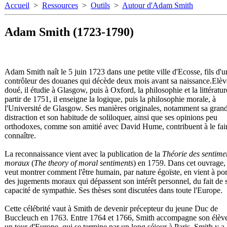
Accueil
>
Ressources
>
Outils
>
Autour d'Adam Smith
Adam Smith (1723-1790)
Adam Smith naît le 5 juin 1723 dans une petite ville d'Ecosse, fils d'u
contrôleur des douanes qui décède deux mois avant sa naissance.Elèv
doué, il étudie à Glasgow, puis à Oxford, la philosophie et la littératur
partir de 1751, il enseigne la logique, puis la philosophie morale, à
l'Université de Glasgow. Ses manières originales, notamment sa gran
distraction et son habitude de soliloquer, ainsi que ses opinions peu
orthodoxes, comme son amitié avec David Hume, contribuent à le fai
connaître.
La reconnaissance vient avec la publication de la
Théorie des sentime
moraux
(
The theory of moral sentiments
) en 1759. Dans cet ouvrage,
veut montrer comment l'être humain, par nature égoïste, en vient à por
des jugements moraux qui dépassent son intérêt personnel, du fait de 
capacité de sympathie. Ses thèses sont discutées dans toute l'Europe.
Cette célébrité vaut à Smith de devenir précepteur du jeune Duc de
Buccleuch en 1763. Entre 1764 et 1766, Smith accompagne son élèv
un tour d'Europe, qui se termine par un long séjour à Paris. Smith y a