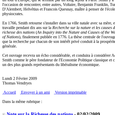
l'occasion de rencontrer, entre autres, Voltaire, Benjamin Franklin, Tu
D'Alembert, Helvétius et Francois Quesnay, maître à penser de l'écol
physiocrates.
En 1766, Smith retourne s'installer dans sa ville natale avec sa mère, e
travaille pendant dix ans sur la
Recherche sur la nature et les causes d
richesse des nations
(
An Inquiry into the Nature and Causes of the W
of Nations
), finalement publiée en 1776. La thèse centrale de l'ouvrag
que la recherche par chacun de son intérêt privé conduit à la prospérit
générale.
Cet ouvrage recevra un écho considérable, et conduira à considérer 
Smith comme le père fondateur de l'Economie Politique classique et
un des plus grands représentants du libéralisme économique.
Lundi 2 Février 2009
Thomas Vendryes
Accueil
Envoyer à un ami
Version imprimable
Dans la même rubrique :
Note sur la Richesse des nations
- 02/02/2009