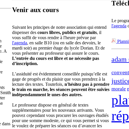
Téléc
Venir aux cours
Le progra
l'agenda
d
Suivant les principes de notre association qui entend
dispenser des
cours libres, publics et gratuits
, il
vous suffit de vous rendre à l'heure prévue par
n
Planni
l'agenda
, en salle B10 (ou en salle des devoirs, le
e
mardi soir) au premier étage du lycée Dorian. Et de
e. A
vous présenter au professeur qui assure le cours.
adam 
L’entrée du cours est libre et ne nécessite pas
de
d’inscription.
re
convent
L’assiduité est évidemment conseillée puisqu’elle est
gage de progrès et du plaisir que vous prendrez à la
justic
lecture des textes. Toutefois,
n'hésitez pas à prendre
nts
morale
le train en marche, les séances peuvent être suivies
 Smith
indépendamment le unes des autres.
pla
ter
sa
Le professeur dispose en général de textes
supplémentaires pour les nouveaux arrivants. Vous
ré
pouvez cependant vous procurer les ouvrages étudiés
pour une somme modeste, ce qui vous permet si vous
e dans
le voulez de préparer les séances ou d’avancer les