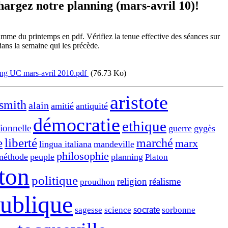
hargez notre planning (mars-avril 10)!
mme du printemps en pdf. Vérifiez la tenue effective des séances sur
ans la semaine qui les précède.
ng UC mars-avril 2010.pdf
(76.73 Ko)
aristote
smith
alain
amitié
antiquité
démocratie
ethique
ionnelle
guerre
gygès
e
liberté
marché
marx
lingua italiana
mandeville
philosophie
méthode
peuple
planning
Platon
ton
politique
religion
réalisme
proudhon
publique
socrate
sagesse
science
sorbonne