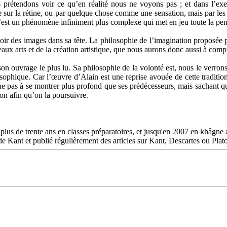
étendons voir ce qu’en réalité nous ne voyons pas ; et dans l’exemp
re sur la rétine, ou par quelque chose comme une sensation, mais par le
: c’est un phénomène infiniment plus complexe qui met en jeu toute la pens
r des images dans sa tête. La philosophie de l’imagination proposée pa
eaux arts et de la création artistique, que nous aurons donc aussi à comp
n ouvrage le plus lu. Sa philosophie de la volonté est, nous le verrons,
losophique. Car l’œuvre d’Alain est une reprise avouée de cette tradit
e pas à se montrer plus profond que ses prédécesseurs, mais sachant que 
ion afin qu’on la poursuivre.
lus de trente ans en classes préparatoires, et jusqu'en 2007 en khâgne
de Kant et publié régulièrement des articles sur Kant, Descartes ou Plat